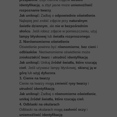
identyfikację
, a zbyt jasne może
uniemożliwić
rozpoznanie twarzy
.
Jak uniknąć:
Zadbaj o
odpowiednie oświetlenie
.
Najlepiej jest zrobić zdjęcie przy
naturalnym
świetle dziennym
, ale
nie w bezpośrednim
słońcu
. Jeśli robisz zdjęcie w pomieszczeniu, użyj
lampy błyskowej
lub
światła rozproszonego
.
2. Nierównomierne oświetlenie
Oświetlenie powinno być
równomierne
,
bez cieni
i
odblasków
. Nierównomierne oświetlenie może
zniekształcić twarz
i
utrudnić identyfikację
.
Jak uniknąć:
Unikaj
źródeł światła, które rzucają
cień
. Jeśli używasz lampy błyskowej,
skieruj ją w
górę
lub
użyj dyfuzora
.
3. Cienie na twarzy
Cienie na twarzy mogą
zmienić rysy twarzy
i
utrudnić identyfikację
.
Jak uniknąć:
Zadbaj o
równomierne oświetlenie
,
unikaj źródeł światła, które rzucają cień
.
4. Odblaski na okularach
Odblaski na okularach mogą
zasłonić oczy
i
uniemożliwić identyfikację
.