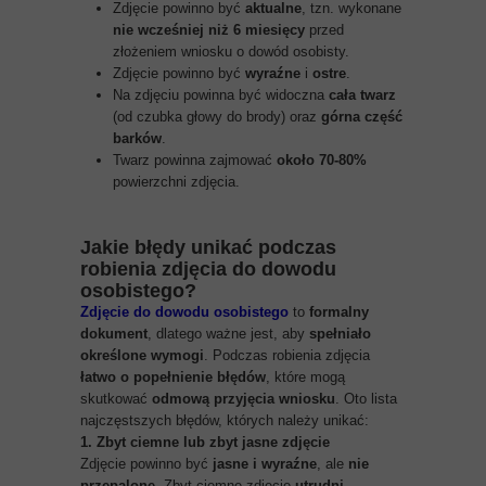
Zdjęcie powinno być
aktualne
, tzn. wykonane
nie wcześniej niż 6 miesięcy
przed
złożeniem wniosku o dowód osobisty.
Zdjęcie powinno być
wyraźne
i
ostre
.
Na zdjęciu powinna być widoczna
cała twarz
(od czubka głowy do brody) oraz
górna część
barków
.
Twarz powinna zajmować
około 70-80%
powierzchni zdjęcia.
Jakie błędy unikać podczas
robienia zdjęcia do dowodu
osobistego?
Zdjęcie do dowodu osobistego
to
formalny
dokument
, dlatego ważne jest, aby
spełniało
określone wymogi
. Podczas robienia zdjęcia
łatwo o popełnienie błędów
, które mogą
skutkować
odmową przyjęcia wniosku
. Oto lista
najczęstszych błędów, których należy unikać:
1. Zbyt ciemne lub zbyt jasne zdjęcie
Zdjęcie powinno być
jasne i wyraźne
, ale
nie
przepalone
. Zbyt ciemne zdjęcie
utrudni