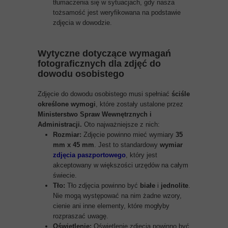
tłumaczenia się w sytuacjach, gdy nasza
tożsamość jest weryfikowana na podstawie
zdjęcia w dowodzie.
Wytyczne dotyczące wymagań
fotograficznych dla zdjęć do
dowodu osobistego
Zdjęcie do dowodu osobistego musi spełniać
ściśle
określone wymogi
, które zostały ustalone przez
Ministerstwo Spraw Wewnętrznych i
Administracji.
Oto najważniejsze z nich:
Rozmiar:
Zdjęcie powinno mieć wymiary
35
mm x 45 mm
. Jest to standardowy
wymiar
zdjęcia paszportowego
, który jest
akceptowany w większości urzędów na całym
świecie.
Tło:
Tło zdjęcia powinno być
białe
i
jednolite
.
Nie mogą występować na nim żadne wzory,
cienie ani inne elementy, które mogłyby
rozpraszać uwagę.
Oświetlenie:
Oświetlenie zdjęcia powinno być