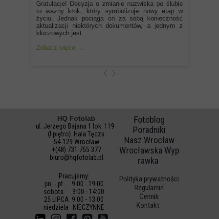
Gratulacje! Decyzja o zmianie nazwiska po ślubie
to ważny krok, który symbolizuje nowy etap w
życiu. Jednak pociąga on za sobą konieczność
aktualizacji niektórych dokumentów, a jednym z
kluczowych jest
Zobacz więcej →
HQ Fotolab
Fotoblog
ul. Jerzego Bajana 1 lok. 119
Poradniki
(I piętro) Hala Tęcza
Nasz Wrocław
54-129 Wrocław
Wrocławska Wyp
+(48) 731 755 377
biuro@hqfotolab.pl
rawka
Pracujemy:
Polityka prywatności
pn. - pt. 9:00 - 19:00
Regulamin
sobota 9:00 - 14:00
Cennik
25 LIPCA 9:00 - 13:00
Kontakt
niedz
iela NIECZYNNE