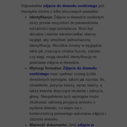
Odpowiednie
zdjęcie do dowodu osobistego
jest
niezwykle istotne z kilku kluczowych powodów:
Identyfikacja:
Zdjęcie w dowodzie osobistym
służy przede wszystkim do potwierdzenia
tożsamości jego posiadacza. Musi być
aktualne i wiernie odzwierciedlać obecny
wygląd, aby umożliwić jednoznaczną
identyfikację. Wszelkie zmiany w wyglądzie,
takie jak znacząca zmiana fryzury, zarostu
czy wagi, mogą utrudnić identyfikację na
podstawie zdjęcia w dowodzie.
Wymogi formalne:
Zdjęcie do dowodu
osobistego
musi spełniać szereg ściśle
określonych wymogów, takich jak rozmiar, tło,
oświetlenie, pozycja twarzy, wyraz twarzy, a
także kwestie dotyczące okularów i nakrycia
głowy. Niespełnienie tych wymogów może
skutkować odmową przyjęcia wniosku o
wydanie dowodu, co wiąże się z
koniecznością ponownego wykonania zdjęcia i
złożenia wniosku.
Ważność dokumentu:
Jeśli
zdjęcie w