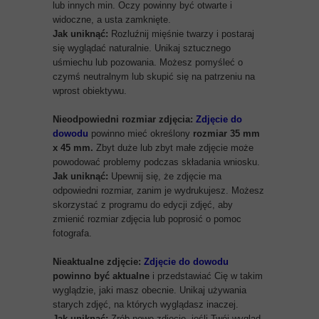
lub innych min. Oczy powinny być otwarte i
widoczne, a usta zamknięte.
Jak uniknąć:
Rozluźnij mięśnie twarzy i postaraj
się wyglądać naturalnie. Unikaj sztucznego
uśmiechu lub pozowania. Możesz pomyśleć o
czymś neutralnym lub skupić się na patrzeniu na
wprost obiektywu.
Nieodpowiedni rozmiar zdjęcia:
Zdjęcie do
dowodu
powinno mieć określony
rozmiar 35 mm
x 45 mm.
Zbyt duże lub zbyt małe zdjęcie może
powodować problemy podczas składania wniosku.
Jak uniknąć:
Upewnij się, że zdjęcie ma
odpowiedni rozmiar, zanim je wydrukujesz. Możesz
skorzystać z programu do edycji zdjęć, aby
zmienić rozmiar zdjęcia lub poprosić o pomoc
fotografa.
Nieaktualne zdjęcie:
Zdjęcie do dowodu
powinno być aktualne
i przedstawiać Cię w takim
wyglądzie, jaki masz obecnie. Unikaj używania
starych zdjęć, na których wyglądasz inaczej.
Jak uniknąć:
Zrób nowe zdjęcie, jeśli Twój wygląd