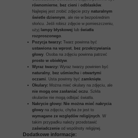
równomierne
,
bez cieni
i
odblasków
.
Najlepiej jest zrobić zdjęcie przy
naturalnym
świetle dziennym
, ale nie w bezpośrednim
słońcu. Jeśli robisz zdjęcie w pomieszczeniu,
użyj
lampy błyskowej
lub
światła
rozproszonego
.
Pozycja twarzy:
Twarz powinna być
ustawiona na wprost
,
bez przekrzywiania
głowy
. Osoba na zdjęciu powinna patrzeć
prosto w obiektyw
.
Wyraz twarzy:
Wyraz twarzy powinien być
naturalny
,
bez uśmiechu
i
otwartymi
oczami
. Usta powinny być
zamknięte
.
Okulary:
Można mieć okulary na zdjęciu, ale
nie mogą one zasłaniać oczu
. Szkła
okularów nie mogą odbijać światła.
Nakrycie głowy:
Nie można mieć nakrycia
głowy
na zdjęciu, chyba że jest to
wymagane ze względów religijnych
. W
takim przypadku należy przedstawić
zaświadczenie
od wspólnoty religijnej.
Dodatkowe informacje: