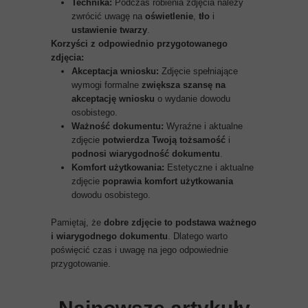
Technika:
Podczas robienia zdjęcia należy
zwrócić uwagę na
oświetlenie
,
tło
i
ustawienie twarzy
.
Korzyści z odpowiednio przygotowanego
zdjęcia:
Akceptacja wniosku:
Zdjęcie spełniające
wymogi formalne
zwiększa szansę na
akceptację wniosku
o wydanie dowodu
osobistego.
Ważność dokumentu:
Wyraźne i aktualne
zdjęcie
potwierdza Twoją tożsamość
i
podnosi wiarygodność dokumentu
.
Komfort użytkowania:
Estetyczne i aktualne
zdjęcie
poprawia komfort użytkowania
dowodu osobistego.
Pamiętaj, że
dobre zdjęcie to podstawa ważnego
i wiarygodnego dokumentu
. Dlatego warto
poświęcić czas i uwagę na jego odpowiednie
przygotowanie.