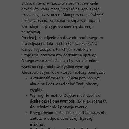
prostą sprawą, w rzeczywistości istnieje wiele
czynników, które mogą wpłynąć na jego jakość i
akceptację przez urząd. Dlatego warto poświęcić
trochę czasu na
zapoznanie się z wymogami
formalnymi
i
przygotowanie się do sesji
zdjęciowej
.
Pamiętaj, że
zdjęcie do dowodu osobistego to
inwestycja na lata
. Będzie Ci towarzyszyć w
różnych sytuacjach, takich jak
kontakty z
urzędami
,
podróże
czy
codzienne sprawy
.
Dlatego warto zadbać o to, aby było
aktualne
,
wyraźne
i
spełniało wszystkie wymogi
.
Kluczowe czynniki, o których należy pamiętać:
Aktualność zdjęcia:
Zdjęcie powinno być
aktualne
i
odzwierciedlać Twój obecny
wygląd
.
Wymogi formalne:
Zdjęcie musi spełniać
ściśle określone wymogi
, takie jak
rozmiar
,
tło
,
oświetlenie
i
pozycja twarzy
.
Przygotowanie:
Przed sesją zdjęciową warto
zadbać o odpowiedni strój
,
fryzurę
i
makijaż
.