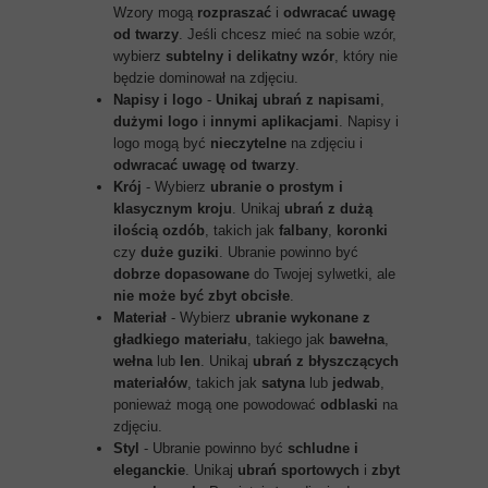
Wzory mogą
rozpraszać
i
odwracać uwagę
od twarzy
. Jeśli chcesz mieć na sobie wzór,
wybierz
subtelny i delikatny wzór
, który nie
będzie dominował na zdjęciu.
Napisy i logo
-
Unikaj ubrań z napisami
,
dużymi logo
i
innymi aplikacjami
. Napisy i
logo mogą być
nieczytelne
na zdjęciu i
odwracać uwagę od twarzy
.
Krój
- Wybierz
ubranie o prostym i
klasycznym kroju
. Unikaj
ubrań z dużą
ilością ozdób
, takich jak
falbany
,
koronki
czy
duże guziki
. Ubranie powinno być
dobrze dopasowane
do Twojej sylwetki, ale
nie może być zbyt obcisłe
.
Materiał
- Wybierz
ubranie wykonane z
gładkiego materiału
, takiego jak
bawełna
,
wełna
lub
len
. Unikaj
ubrań z błyszczących
materiałów
, takich jak
satyna
lub
jedwab
,
ponieważ mogą one powodować
odblaski
na
zdjęciu.
Styl
- Ubranie powinno być
schludne i
eleganckie
. Unikaj
ubrań sportowych
i
zbyt