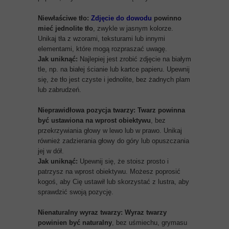
Niewłaściwe tło:
Zdjęcie do dowodu
powinno
mieć jednolite tło
, zwykle w jasnym kolorze.
Unikaj tła z wzorami, teksturami lub innymi
elementami, które mogą rozpraszać uwagę.
Jak uniknąć:
Najlepiej jest zrobić zdjęcie na białym
tle, np. na białej ścianie lub kartce papieru. Upewnij
się, że tło jest czyste i jednolite, bez żadnych plam
lub zabrudzeń.
Nieprawidłowa pozycja twarzy:
Twarz powinna
być ustawiona na wprost obiektywu
, bez
przekrzywiania głowy w lewo lub w prawo. Unikaj
również zadzierania głowy do góry lub opuszczania
jej w dół.
Jak uniknąć:
Upewnij się, że stoisz prosto i
patrzysz na wprost obiektywu. Możesz poprosić
kogoś, aby Cię ustawił lub skorzystać z lustra, aby
sprawdzić swoją pozycję.
Nienaturalny wyraz twarzy:
Wyraz twarzy
powinien być naturalny
, bez uśmiechu, grymasu