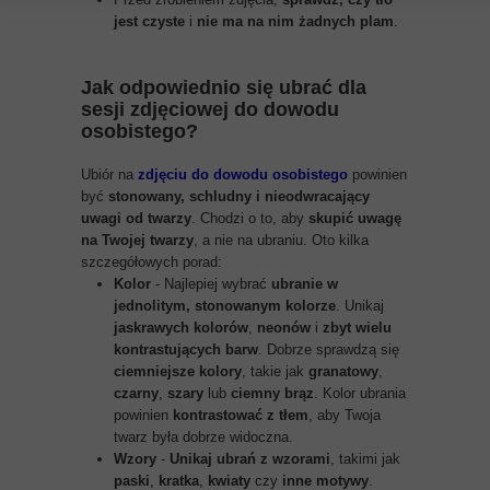
jest czyste
i
nie ma na nim żadnych plam
.
Jak odpowiednio się ubrać dla
sesji zdjęciowej do dowodu
osobistego?
Ubiór na
zdjęciu do dowodu osobistego
powinien
być
stonowany, schludny i nieodwracający
uwagi od twarzy
. Chodzi o to, aby
skupić uwagę
na Twojej twarzy
, a nie na ubraniu. Oto kilka
szczegółowych porad:
Kolor
- Najlepiej wybrać
ubranie w
jednolitym, stonowanym kolorze
. Unikaj
jaskrawych kolorów
,
neonów
i
zbyt wielu
kontrastujących barw
. Dobrze sprawdzą się
ciemniejsze kolory
, takie jak
granatowy
,
czarny
,
szary
lub
ciemny brąz
. Kolor ubrania
powinien
kontrastować z tłem
, aby Twoja
twarz była dobrze widoczna.
Wzory
-
Unikaj ubrań z wzorami
, takimi jak
paski
,
kratka
,
kwiaty
czy
inne motywy
.