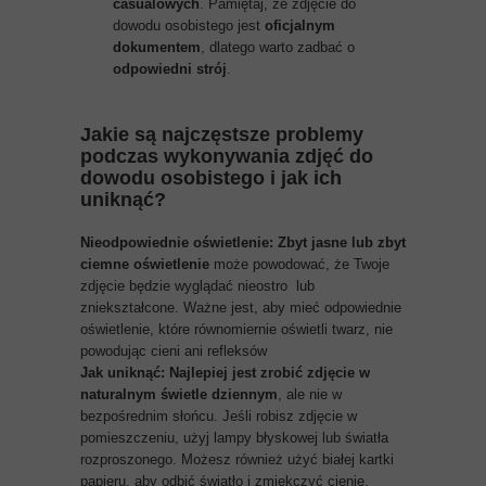
casualowych
. Pamiętaj, że zdjęcie do
dowodu osobistego jest
oficjalnym
dokumentem
, dlatego warto zadbać o
odpowiedni strój
.
Jakie są najczęstsze problemy
podczas wykonywania zdjęć do
dowodu osobistego i jak ich
uniknąć?
Nieodpowiednie oświetlenie:
Zbyt jasne lub zbyt
ciemne oświetlenie
może powodować, że Twoje
zdjęcie będzie wyglądać nieostro lub
zniekształcone. Ważne jest, aby mieć odpowiednie
oświetlenie, które równomiernie oświetli twarz, nie
powodując cieni ani refleksów
Jak uniknąć: Najlepiej jest zrobić zdjęcie w
naturalnym świetle dziennym
, ale nie w
bezpośrednim słońcu. Jeśli robisz zdjęcie w
pomieszczeniu, użyj lampy błyskowej lub światła
rozproszonego. Możesz również użyć białej kartki
papieru, aby odbić światło i zmiękczyć cienie.