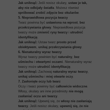
Jak uniknąć:
Jeśli nosisz okulary,
ustaw je tak,
aby nie odbijały światła
. Możesz również
spróbować zrobić zdjęcie bez okularów
.
5. Nieprawidłowa pozycja twarzy
Twarz powinna być
ustawiona na wprost
,
bez
przekrzywiania głowy
. Nieprawidłowa pozycja
twarzy może
zmienić rysy twarzy
i
utrudnić
identyfikację
.
Jak uniknąć:
Ustaw twarz
prosto przed
obiektywem
,
unikaj przekrzywiania głowy
.
6. Nienaturalny wyraz twarzy
Wyraz twarzy powinien być
naturalny
,
bez
uśmiechu
i
otwartymi oczami
. Nienaturalny wyraz
twarzy może
utrudnić identyfikację
.
Jak uniknąć:
Zachowaj
naturalny wyraz twarzy
,
unikaj uśmiechu
i
miej otwarte oczy
.
7. Zasłonięte oczy lub twarz
Oczy i twarz powinny być
całkowicie widoczne
.
Włosy, okulary ani inne przedmioty
nie mogą
zasłaniać oczu ani twarzy
.
Jak uniknąć:
Upewnij się, że
włosy nie zasłaniają
twarzy
. Jeśli nosisz okulary,
upewnij się, że nie