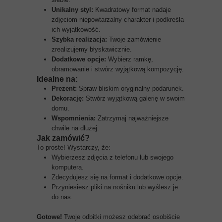
Unikalny styl:
Kwadratowy format nadaje
zdjęciom niepowtarzalny charakter i podkreśla
ich wyjątkowość.
Szybka realizacja:
Twoje zamówienie
zrealizujemy błyskawicznie.
Dodatkowe opcje:
Wybierz ramkę,
obramowanie i stwórz wyjątkową kompozycję.
Idealne na:
Prezent:
Spraw bliskim oryginalny podarunek.
Dekorację:
Stwórz wyjątkową galerię w swoim
domu.
Wspomnienia:
Zatrzymaj najważniejsze
chwile na dłużej.
Jak zamówić?
To proste! Wystarczy, że:
Wybierzesz zdjęcia z telefonu lub swojego
komputera.
Zdecydujesz się na format i dodatkowe opcje.
Przyniesiesz pliki na nośniku lub wyślesz je
do nas.
Gotowe!
Twoje odbitki możesz odebrać osobiście