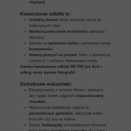
chwilach
.
Kwadratowe odbitki to:
Unikalny format
, który wyróżnia się na tle
tradycyjnych zdjęć.
Nieskończenie wiele możliwości
aranżacji i
dekoracji.
Sposób na
wyrażenie siebie
i pokazanie swojej
kreatywności
.
Idealny pomysł na prezent
, który z pewnością
zaskoczy i zachwyci obdarowaną osobę.
Zamów kwadratowe odbitki RETRO już dziś i
odkryj nowy wymiar fotografii!
Dodatkowe wskazówki:
Eksperymentuj z różnymi filtrami i efektami,
aby nadać swoim zdjęciom
niepowtarzalny
charakter
.
Wykorzystaj kwadratowe zdjęcia do
personalizacji gadżetów
, takich jak kubki,
koszulki czy etui na telefon.
Stwórz
fotoksiążkę
w kwadratowym formacie,
która będzie
wyjątkową pamiątką
dla Ciebie i