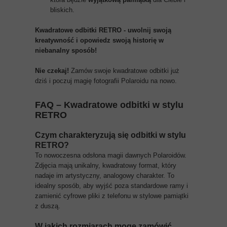
bliskich.
Kwadratowe odbitki RETRO - uwolnij swoją
kreatywność i opowiedz swoją historię w
niebanalny sposób!
Nie czekaj!
Zamów swoje kwadratowe odbitki już
dziś i poczuj magię fotografii Polaroidu na nowo.
FAQ – Kwadratowe odbitki w stylu
RETRO
Czym charakteryzują się odbitki w stylu
RETRO?
To nowoczesna odsłona magii dawnych Polaroidów.
Zdjęcia mają unikalny, kwadratowy format, który
nadaje im artystyczny, analogowy charakter. To
idealny sposób, aby wyjść poza standardowe ramy i
zamienić cyfrowe pliki z telefonu w stylowe pamiątki
z duszą.
W jakich rozmiarach mogę zamówić