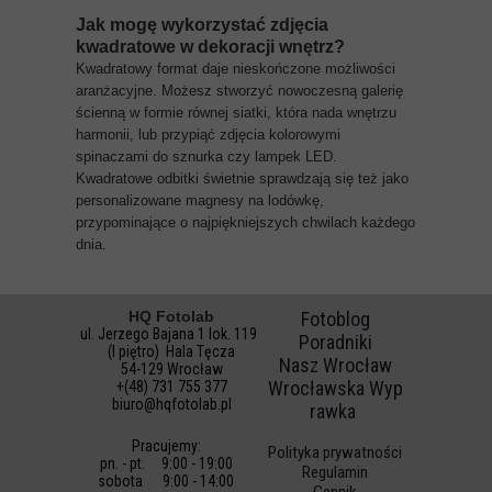
Jak mogę wykorzystać zdjęcia
kwadratowe w dekoracji wnętrz?
Kwadratowy format daje nieskończone możliwości
aranżacyjne. Możesz stworzyć nowoczesną galerię
ścienną w formie równej siatki, która nada wnętrzu
harmonii, lub przypiąć zdjęcia kolorowymi
spinaczami do sznurka czy lampek LED.
Kwadratowe odbitki świetnie sprawdzają się też jako
personalizowane magnesy na lodówkę,
przypominające o najpiękniejszych chwilach każdego
dnia.
HQ Fotolab
Fotoblog
ul. Jerzego Bajana 1 lok. 119
Poradniki
(I piętro) Hala Tęcza
Nasz Wrocław
54-129 Wrocław
Wrocławska Wyp
+(48) 731 755 377
biuro@hqfotolab.pl
rawka
Pracujemy:
Polityka prywatności
pn. - pt. 9:00 - 19:00
Regulamin
sobota 9:00 - 14:00