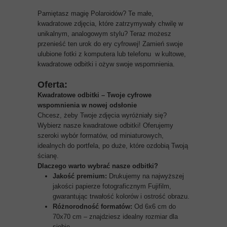
Pamiętasz magię Polaroidów? Te małe,
kwadratowe zdjęcia, które zatrzymywały chwilę w
unikalnym, analogowym stylu? Teraz możesz
przenieść ten urok do ery cyfrowej! Zamień swoje
ulubione fotki z komputera lub telefonu w kultowe,
kwadratowe odbitki i ożyw swoje wspomnienia.
Oferta:
Kwadratowe odbitki – Twoje cyfrowe
wspomnienia w nowej odsłonie
Chcesz, żeby Twoje zdjęcia wyróżniały się?
Wybierz nasze kwadratowe odbitki! Oferujemy
szeroki wybór formatów, od miniaturowych,
idealnych do portfela, po duże, które ozdobią Twoją
ścianę.
Dlaczego warto wybrać nasze odbitki?
Jakość premium:
Drukujemy na najwyższej
jakości papierze fotograficznym Fujifilm,
gwarantując trwałość kolorów i ostrość obrazu.
Różnorodność formatów:
Od 6x6 cm do
70x70 cm – znajdziesz idealny rozmiar dla
siebie.