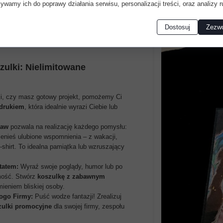
ywamy ich do poprawy działania serwisu, personalizacji treści, oraz analizy r
Dostosuj
Zezwó
ulki: Nielimitowane
cji, czy masz gotowy projekt, pomożemy Ci
adrukiem
, która idealnie wyrazi Ciebie lub
ław
pozwala na realizację każdego pomysłu:
enieś ulubione wspomnienia – z wakacji,
t-shirt. To idealna pamiątka lub wzruszający
tatem:
Wyraź swoje poglądy, humor lub po
mość. Stwórz
koszulkę z zabawnym
ieniem bliskiej osoby.
ogo Firmy:
Puść wodze fantazji! Zrealizuj
zulki promocyjne
dla swojej firmy, zespołu