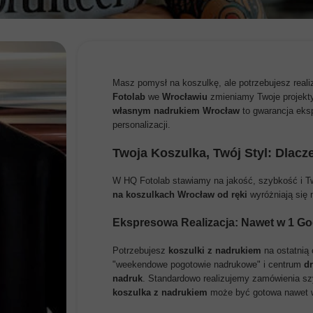
EJ
IEJ
Masz pomysł na koszulkę, ale potrzebujesz reali
EJ
Fotolab
we
Wrocławiu
zmieniamy Twoje projekty
własnym nadrukiem Wrocław
to gwarancja ekspr
personalizacji.
Twoja Koszulka, Twój Styl: Dlacz
W HQ Fotolab stawiamy na jakość, szybkość i Tw
na koszulkach Wrocław od ręki
wyróżniają się n
Ekspresowa Realizacja: Nawet w 1 Go
Potrzebujesz
koszulki z nadrukiem
na ostatnią
"weekendowe pogotowie nadrukowe" i centrum
d
nadruk
. Standardowo realizujemy zamówienia szy
koszulka z nadrukiem
może być gotowa nawet w