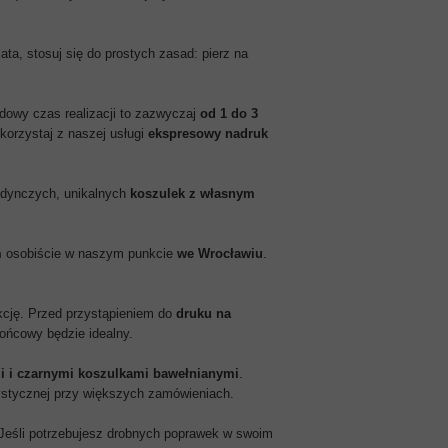
ata, stosuj się do prostych zasad: pierz na
dowy czas realizacji to zazwyczaj
od 1 do 3
korzystaj z naszej usługi
ekspresowy nadruk
jedynczych, unikalnych
koszulek z własnym
m
osobiście w naszym punkcie
we Wrocławiu
.
.
kcję. Przed przystąpieniem do
druku na
końcowy będzie idealny.
i i czarnymi koszulkami bawełnianymi
.
orystycznej przy większych zamówieniach.
. Jeśli potrzebujesz drobnych poprawek w swoim