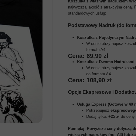
Koszulka z własnym nadrukiem Wro
najwyższą jakość z atrakcyjną ceną. 
standardowych usług:
Podstawowy Nadruk (do form
Koszulka z Pojedynczym Nadr
W cenie otrzymujesz koszu
formatu A4.
Cena: 69,90 zł
Koszulka z Dwoma Nadrukami
W cenie otrzymujesz koszu
do formatu A4.
Cena: 108,90 zł
Opcje Ekspresowe i Dodatko
Usługa Express (Gotowe w 40 m
Potrzebujesz
ekspresoweg
Dodaj tylko:
+25 zł
do ceny 
Pamiętaj: Powyższe ceny dotyczą d
większych nadruków (np. A3) lub z