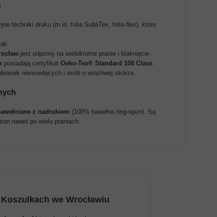
u
echniki druku (m.in. folia SubliTex, folia flex), które
li.
rocław
jest odporny na wielokrotne pranie i blaknięcie .
x
posiadają certyfikat
Oeko-Tex® Standard 100 Class
branek niemowlęcych i osób o wrażliwej skórze.
anych
bawełniane z nadrukiem
(100% bawełna ring-spun). Są
son nawet po wielu praniach.
a Koszulkach we Wrocławiu