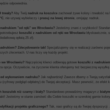
będzie odpowiednia.
ł trwały?
Aby Twój
nadruk na koszulce
zachował żywe kolory i trwałość na l
°C
, nie używaj wybielaczy i
prasuj na lewej stronie
, omijając nadruk.
 z nadrukiem "od ręki" we Wrocławiu?
Jesteśmy znani z szybkości! Standar
 potrzebujesz
koszulki z nadrukiem od ręki we Wrocławiu
błyskawicznie, s
dodatkową opłatą 25 zł).
 nadrukiem?
Zdecydowanie tak!
Specjalizujemy się w realizacji zarówno po
kszych zleceniach. U nas liczy się każdy projekt.
e we Wrocławiu?
Najczęściej klienci odbierają gotowe
koszulki z nadrukie
za opcja. Oczywiście, na życzenie klienta oferujemy też bezpieczną wysyłkę
rzed wykonaniem nadruku?
Jak najbardziej! Zawsze dbamy o Twoją satysfa
u (cyfrowy podgląd odpłatny) do Twojej akceptacji. Masz pewność, że efekt 
h koszulek niż czarny i biały?
Standardowo prowadzimy magazyn z
białym
ontakt! Jesteśmy w stanie zamówić dla Ciebie koszulki w szerokiej gamie kol
yfikacji projektu graficznego?
Tak, nasi graficy są do Twojej dyspozycji