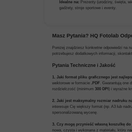
Idealne na:
Prezenty (urodziny, święta, wi
gadżety, stroje sportowe i eventy.
Masz Pytania?
HQ Fotolab
Odpo
Poniżej znajdziesz konkretne odpowiedzi na n
potrzebujesz dodatkowych informacji, skontak
Pytania Techniczne i Jakość
1. Jaki format pliku graficznego jest najle
wektorowe w formacie
.PDF
. Gwarantują one d
rozdzielczość (minimum
300 DPI
) i wyraźne k
2. Jaki jest maksymalny rozmiar nadruku n
interesuje Cię większy format (np. A3 lub na
spersonalizowaną wycenę.
3. Czy mogę przynieść własną koszulkę do
nowa, czysta i wykonana z materiału, który nad