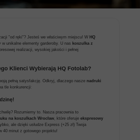
ODZYSKIWANIE SKASO
USŁUGI KS
PLAKATY GRAFIKI
zacji "od ręki"? Jesteś we właściwym miejscu! W
HQ
PREZENTY NA ŚWI
 w unikalne elementy garderoby. U nas
koszulka z
esowej realizacji, wysokiej jakości i pełnej
ego Klienci Wybierają HQ Fotolab?
oją pełną satysfakcję. Odkryj, dlaczego nasze
nadruki
a tle konkurencji:
dzinę!
 chwilę? Rozumiemy to. Nasza pracownia to
ruku na koszulkach Wrocław
, które oferuje
ekspresowy
bko, ale dzięki usłudze Express (+25 zł) Twoja
 40 minut z gotowego projektu!