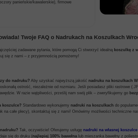
eczory panieńskie/kawalerskie), firmowe
wiada! Twoje FAQ o
Nadrukach na Koszulkach Wro
ajczęściej zadawane pytania, które pomogą Ci stworzyć idealną
koszulkę z 
tuj się z nami – z przyjemnością pomożemy!
pszy do nadruku?
Aby uzyskać najwyższą jakość
nadruku na koszulkach W
oskonałą ostrość, niezależnie od rozmiaru. Jeśli posiadasz pliki rastrowe (.
rawędzie. W razie wątpliwości, prześlij nam swój plik – zweryfikujemy go
bezp
a koszulce?
Standardowo wykonujemy
nadruki na koszulkach
do popularne
druk na całe plecy), skontaktuj się z nami! Omówimy możliwości techniczne n
 nadruku?
Tak, oczywiście! Oferujemy usługę
nadruki na własnej koszulce
aje się do druku (
najlepiej 100% bawełna
lub mieszanka bawełny z poliestr