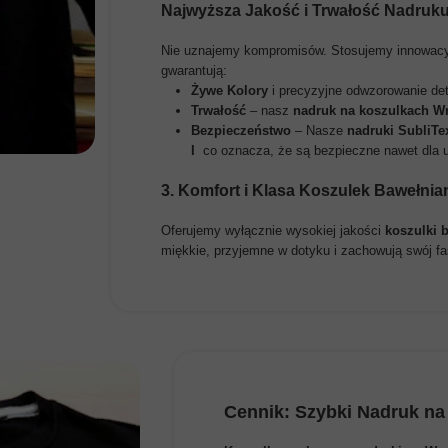
Najwyższa Jakość i Trwałość Nadruk
Nie uznajemy kompromisów. Stosujemy innowacyjne t
gwarantują:
Żywe Kolory
i precyzyjne odwzorowanie deta
Trwałość
– nasz
nadruk na koszulkach W
Bezpieczeństwo
– Nasze
nadruki SubliTe
I
co oznacza, że są bezpieczne nawet dla u
3. Komfort i Klasa Koszulek Bawełni
Oferujemy wyłącznie wysokiej jakości
koszulki 
miękkie, przyjemne w dotyku i zachowują swój fa
Cennik: Szybki Nadruk n