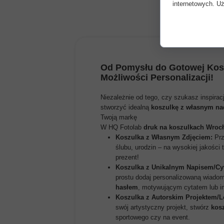
internetowych. Uż
Od Pomysłu do Gotowej Kosz
Możliwości Personalizacji!
Niezależnie od tego, czy szukasz inspira
stworzyć idealną
koszulkę z własnym n
Twoją markę
W HQ Fotolab
druk na koszulkach Wroc
Koszulka z Własnym Zdjęciem:
Prz
ślubu, urodzin – na wysokiej jakości 
prezent!
Koszulka z Unikalnym Napisem/Cy
prostu dodaj personalizowaną wiado
hasłem
, motywującym cytatem lub im
Koszulka z Autorskim Projektem/L
swój artystyczny projekt, stwórz
kos
sportowego czy na event.