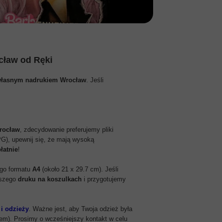
cław od Ręki
własnym nadrukiem Wrocław
. Jeśli
rocław
, zdecydowanie preferujemy pliki
JPG), upewnij się, że mają wysoką
łatnie
!
go formatu
A4
(około 21 x 29.7 cm). Jeśli
aszego
druku na koszulkach
i przygotujemy
 i odzieży
. Ważne jest, aby Twoja odzież była
em). Prosimy o wcześniejszy kontakt w celu