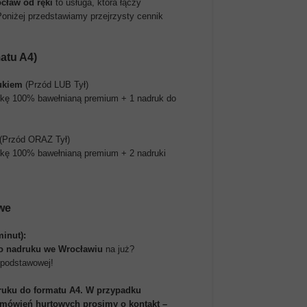
cław od ręki
to usługa, która łączy
Poniżej przedstawiamy przejrzysty cennik
atu A4)
ukiem
(Przód LUB Tył)
lkę 100% bawełnianą premium + 1 nadruk do
(Przód ORAZ Tył)
lkę 100% bawełnianą premium + 2 nadruki
we
inut):
o nadruku we Wrocławiu
na już?
podstawowej!
ruku do formatu A4. W przypadku
amówień hurtowych prosimy o kontakt –