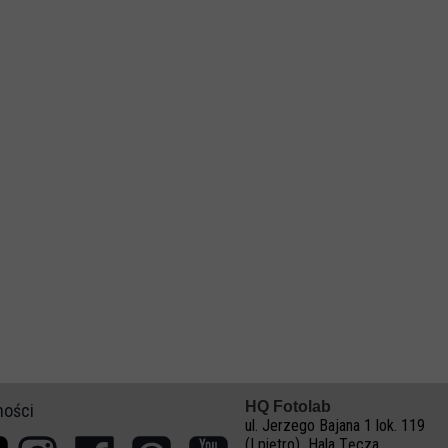
HQ Fotolab
ności
ul. Jerzego Bajana 1 lok. 119
(I piętro) Hala Tęcza