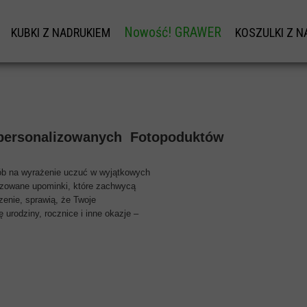
Nowość! GRAWER
KUBKI Z NADRUKIEM
KOSZULKI Z N
W
KUBKI Z NADRUKIEM
KOS
GRAWER NA DŁUGOPISY OD 1SZT.
KUBKI NA DZIEŃ BABCI I DZIADKA
KOSZULKI 
PERSONALIZOWANA ŁYŻECZKA Z GRAWE
TU
KUBKI NA WALENTYNKI
KOSZU
ą personalizowanych Fotopoduktów
KUBKI NA DZIEŃ TATY
NADRUKI 
I
KUBEK NA DZIEŃ MAMY
NADRUK NAZWI
sób na wyrażenie uczuć w wyjątkowych
izowane upominki, które zachwycą
DY
KUBKI NA MIKOŁAJA
BLUZA 
zenie, sprawią, że Twoje
 urodziny, rocznice i inne okazje –
SKOWEJ
KOSZULKI
ZEŃSTWA
NADRUK 
KOSZULKI 
SKIEGO