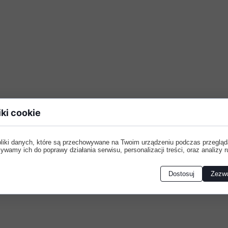
EJ
IEJ
EJ
iki cookie
pliki danych, które są przechowywane na Twoim urządzeniu podczas przegląd
ywamy ich do poprawy działania serwisu, personalizacji treści, oraz analizy r
Dostosuj
Zezwó