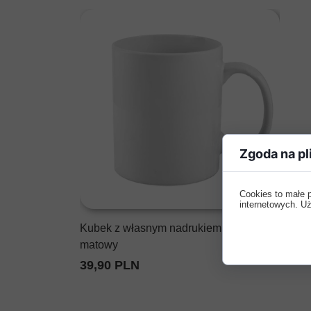
ZDJĘCIA DO WIZY USA
ZDJĘCIA DO WIZY CHINSKI
ZDJĘCIA DO WIZY INDYJSK
ZDJĘCIA DO WIZY TURECKI
Zgoda na pl
Cookies to małe 
internetowych. Uż
Kubek z własnym nadrukiem biały
matowy
39,90 PLN