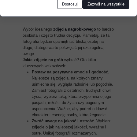
Porady dotyczące wyboru
Dostosuj
Zezwól na wszystkie
odpowiedniego
zdjęcia nagrobkowego
Wybór idealnego
zdjęcia nagrobkowego
to bardzo
osobista i często trudna decyzja. Pamiętaj, że ta
fotografia będzie upamiętniać bliską osobę na
długo, dlatego warto poświęcić jej szczególną
uwagę.
Jakie zdjęcie na grób
wybrać? Oto kilka
kluczowych wskazówek:
Postaw na pozytywne emocje i godność.
Najlepsze są zdjęcia, na których zmarły
uśmiecha się, wygląda radośnie lub pogodnie.
Zamiast fotografii z ostatnich, trudnych chwil
życia, wybierz taką, która przypomina o jego
pasjach, miłości do życia czy pogodnym
usposobieniu. Ważne, aby portret oddawał
charakter i esencję osoby, którą żegnacie.
Zwróć uwagę na jakość i ostrość.
Wybierz
zdjęcie o jak najlepszej jakości, wyraźne i
ostre. Unikaj fotografii rozmazanych,