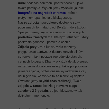
urnie
podczas ceremonii pogrzebowych i jako
trwała pamiątka. Wykonujemy wysokiej jakości
fotografie na nagrobek w ramce
, które z
pietyzmem upamiętniają bliską osobę.
Nasze
zdjęcia nagrobkowe
dostępne są w
popularnych formatach: od 15x21cm do 21x30cm.
Specjalizujemy się w tworzeniu wzruszających
portretów zmarłych
z subtelnym retuszem, który
podkreśla godność i pamięć o osobie.
Zdjęcia przy urnie
lub
trumnie
możemy
przygotować zarówno z dostarczonych plików
cyfrowych, jak i poprzez reprodukcję starych,
cennych fotografii. Dbamy o każdy detal, oferując
na życzenie dodatkowe usługi, takie jak poprawa
jakości zdjęcia, profesjonalne wykadrowanie czy
usunięcie tła, wszystko to za niewielką dopłatą.
Gwarantujemy
szybki czas realizacji
, Twoje
zdjęcie w ramce
będzie
gotowe w ciągu
zaledwie 2-3 godzin
, co jest kluczowe w tak
delikatnym momencie.