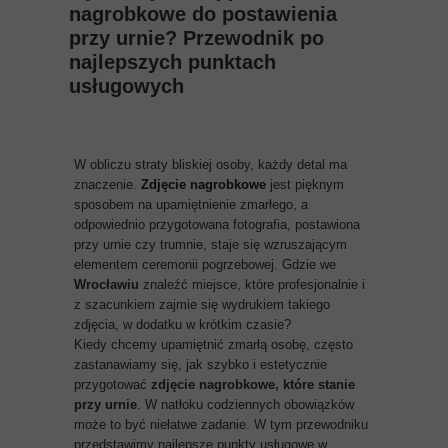
nagrobkowe do postawienia
przy urnie? Przewodnik po
najlepszych punktach
usługowych
W obliczu straty bliskiej osoby, każdy detal ma
znaczenie.
Zdjęcie nagrobkowe
jest pięknym
sposobem na upamiętnienie zmarłego, a
odpowiednio przygotowana fotografia, postawiona
przy urnie czy trumnie, staje się wzruszającym
elementem ceremonii pogrzebowej. Gdzie we
Wrocławiu
znaleźć miejsce, które profesjonalnie i
z szacunkiem zajmie się wydrukiem takiego
zdjęcia, w dodatku w krótkim czasie?
Kiedy chcemy upamiętnić zmarłą osobę, często
zastanawiamy się, jak szybko i estetycznie
przygotować
zdjęcie nagrobkowe, które stanie
przy urnie
. W natłoku codziennych obowiązków
może to być niełatwe zadanie. W tym przewodniku
przedstawimy najlepsze punkty usługowe w