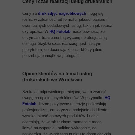
Ceny i czas realizacji usług drukarskich
Ceny za
druk
zdjęć nagrobkowych
mogą się
różnić w zależności od formatu, jakości papieru i
ewentualnych dodatkowych usług, takich jak retusz
czy oprawa. W
HQ Fotolab
masz pewność, że
otrzymasz transparentną wycenę i profesjonalną
obsługę.
Szybki czas realizacji
jest naszym
priorytetem, co doceniają klienci, którzy pilnie
potrzebują pamiątkowej fotografii.
Opinie klientów na temat usług
drukarskich we
Wrocławiu
Szukając odpowiedniego miejsca, warto zwrócić
uwagę na opinie innych klientów. W przypadku
HQ
Fotolab
, liczne pozytywne recenzje podkreślają
profesjonalizm, empatyczne podejście do klienta i
wysoką jakość gotowych produktów. Ludzie
doceniają, że w tak trudnym momencie mogą
liczyć na wsparcie i solidne wykonanie, co
potwierdza, że wybór tego punktu to dobra decyzja.