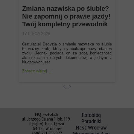
Zmiana nazwiska po ślubie?
Nie zapomnij o prawie jazdy!
Twój kompletny przewodnik
17 LIPCA 2026
Gratulacje! Decyzja o zmianie nazwiska po ślubie
to ważny krok, który symbolizuje nowy etap w
życiu. Jednak pociąga on za sobą konieczność
aktualizacji niektórych dokumentów, a jednym z
kluczowych jest
Zobacz więcej →
HQ Fotolab
Fotoblog
ul. Jerzego Bajana 1 lok. 119
Poradniki
(I piętro) Hala Tęcza
Nasz Wrocław
54-129 Wrocław
Wrocławska Wyp
+(48) 731 755 377