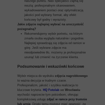
naszego punktu. Nasi specjaliści zajmą się
resztą: profesjonalnym skanowaniem,
wykadrowaniem postaci oraz optymalizacją
jakości pod wybrany format, aby efekt
końcowy był godny i wyrazisty.
Jakie zdjęcie najlepiej wybrać na uroczystość
pożegnalną?
Rekomendujemy wybór portretu, na którym
zmarła osoba wygląda naturalnie i pogodnie.
Najlepiej sprawdzają się zdjęcia od ramion w
górę. Jeśli wybrane zdjęcie ma
nieodpowiednie tło, możemy je profesjonalnie
usunąć lub zmienić na życzenie klienta.
Podsumowanie i wskazówki końcowe
Wybór miejsca do wydruku
zdjęcia nagrobkowego
to ważna decyzja w trudnym czasie.
Profesjonalizm, jakość i szybka realizacja to
kluczowe kryteria.
HQ Fotolab
we
Wrocławiu
wychodzi naprzeciw tym potrzebom, oferując
kompleksową usługę
zdjęć w ramce przy trumnie
lub urnie
. Dzięki temu możesz mieć pewność, że