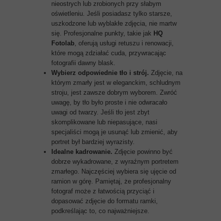
nieostrych lub zrobionych przy słabym
oświetleniu. Jeśli posiadasz tylko starsze,
uszkodzone lub wyblakłe zdjęcia, nie martw
się. Profesjonalne punkty, takie jak
HQ
Fotolab
, oferują usługi retuszu i renowacji,
które mogą zdziałać cuda, przywracając
fotografii dawny blask.
Wybierz odpowiednie tło i strój.
Zdjęcie, na
którym zmarły jest w eleganckim, schludnym
stroju, jest zawsze dobrym wyborem. Zwróć
uwagę, by tło było proste i nie odwracało
uwagi od twarzy. Jeśli tło jest zbyt
skomplikowane lub niepasujące, nasi
specjaliści mogą je usunąć lub zmienić, aby
portret był bardziej wyrazisty.
Idealne kadrowanie.
Zdjęcie powinno być
dobrze wykadrowane, z wyraźnym portretem
zmarłego. Najczęściej wybiera się ujęcie od
ramion w górę. Pamiętaj, że profesjonalny
fotograf może z łatwością przyciąć i
dopasować zdjęcie do formatu ramki,
podkreślając to, co najważniejsze.