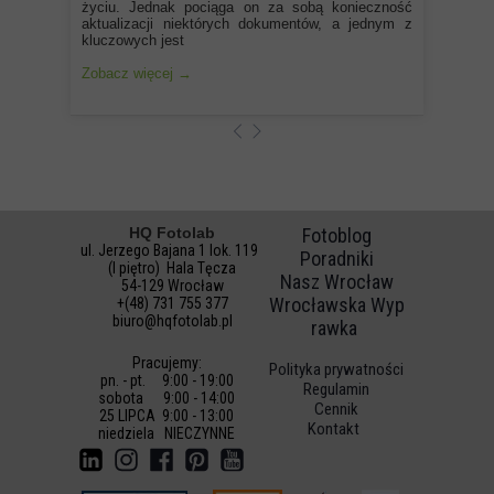
życiu. Jednak pociąga on za sobą konieczność
aktualizacji niektórych dokumentów, a jednym z
kluczowych jest
Zobacz więcej →
HQ Fotolab
Fotoblog
ul. Jerzego Bajana 1 lok. 119
Poradniki
(I piętro) Hala Tęcza
Nasz Wrocław
54-129 Wrocław
Wrocławska Wyp
+(48) 731 755 377
biuro@hqfotolab.pl
rawka
Pracujemy:
Polityka prywatności
pn. - pt. 9:00 - 19:00
Regulamin
sobota 9:00 - 14:00
Cennik
25 LIPCA 9:00 - 13:00
Kontakt
niedz
iela NIECZYNNE