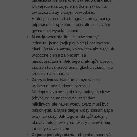
prawidłową identyfikację.
Jak tego uniknąć?
Unikaj robienia zdjęć smartfonem w domu,
zwłaszcza przy słabym oświetleniu.
Profesjonalne studio fotograficzne dysponuje
odpowiednim sprzętem i oświetleniem, które
gwarantują wysoką jakość.
Nieodpowiednie tło.
Tło powinno być
jednolite, jasne (najlepiej białe) i pozbawione
cieni. Wszelkie wzory, kolory inne niż biały lub
widoczne cienie za plecami są
niedopuszczalne.
Jak tego uniknąć?
Upewnij
się, że stoisz przed jasną, gładką ścianą i nie
rzucasz na nią cienia.
Zakryta twarz.
Twarz musi być w pełni
widoczna, bez żadnych przesłon.
Niedopuszczalne są okulary, nakrycia głowy
(chyba że są noszone ze względów
religijnych, ale nawet wtedy twarz musi być
odsłonięta), a także długie włosy zasłaniające
oczy lub uszy.
Jak tego uniknąć?
Zdejmij
okulary, odsuń włosy od twarzy i upewnij się,
że uszy są widoczne.
Zdjęcie jest zbyt stare.
Fotografia musi być