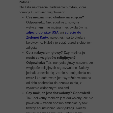
Polsce.³
Oto lista najczęściej zadawanych pytań, które
pomogą Ci rozwiać wątpliwości:
Czy można mieć okulary na zdjęciu?
Odpowiedź:
Nie, zgodnie z nowymi
wytycznymi, nie można mieć okularów na
zdjęciu do wizy USA
ani
zdjęciu do
Zielonej Karty
, nawet jeśli są to okulary
korekcyjne. Należy je zdjąć przed zrobieniem
zdjęcia.
Co z nakryciem głowy? Czy można je
nosić ze względów religijnych?
Odpowiedź:
Tak, nakrycia głowy noszone ze
względów religijnych są dozwolone. Należy
jednak upewnić się, że nie rzucają cienia na
twarz i że cała twarz jest wyraźnie widoczna
od dołu podbródka do czubka czoła, z
wyraźnie widocznymi uszami.
Czy makijaż jest dozwolony?
Odpowiedź:
Tak, delikatny makijaż jest dozwolony, ale nie
powinien w żaden sposób zmieniać rysów
twarzy ani utrudniać identyfikacji. Należy