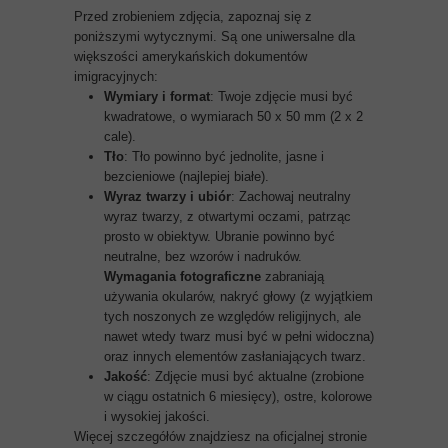
Przed zrobieniem zdjęcia, zapoznaj się z
poniższymi wytycznymi. Są one uniwersalne dla
większości amerykańskich dokumentów
imigracyjnych:
Wymiary i format
: Twoje zdjęcie musi być
kwadratowe, o wymiarach 50 x 50 mm (2 x 2
cale).
Tło
: Tło powinno być jednolite, jasne i
bezcieniowe (najlepiej białe).
Wyraz twarzy i ubiór
: Zachowaj neutralny
wyraz twarzy, z otwartymi oczami, patrząc
prosto w obiektyw. Ubranie powinno być
neutralne, bez wzorów i nadruków.
Wymagania fotograficzne
zabraniają
używania okularów, nakryć głowy (z wyjątkiem
tych noszonych ze względów religijnych, ale
nawet wtedy twarz musi być w pełni widoczna)
oraz innych elementów zasłaniających twarz.
Jakość
: Zdjęcie musi być aktualne (zrobione
w ciągu ostatnich 6 miesięcy), ostre, kolorowe
i wysokiej jakości.
Więcej szczegółów znajdziesz na oficjalnej stronie