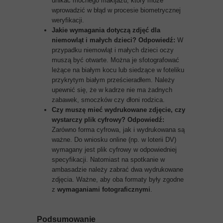
unikać mocnego makijażu, który może
wprowadzić w błąd w procesie biometrycznej
weryfikacji.
Jakie wymagania dotyczą zdjęć dla
niemowląt i małych dzieci?
Odpowiedź:
W
przypadku niemowląt i małych dzieci oczy
muszą być otwarte. Można je sfotografować
leżące na białym kocu lub siedzące w foteliku
przykrytym białym prześcieradłem. Należy
upewnić się, że w kadrze nie ma żadnych
zabawek, smoczków czy dłoni rodzica.
Czy muszę mieć wydrukowane zdjęcie, czy
wystarczy plik cyfrowy?
Odpowiedź:
Zarówno forma cyfrowa, jak i wydrukowana są
ważne. Do wniosku online (np. w loterii DV)
wymagany jest plik cyfrowy w odpowiedniej
specyfikacji. Natomiast na spotkanie w
ambasadzie należy zabrać dwa wydrukowane
zdjęcia. Ważne, aby oba formaty były zgodne
z
wymaganiami fotograficznymi
.
Podsumowanie