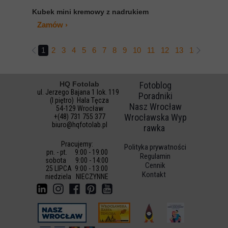
Kubek mini kremowy z nadrukiem
Zamów ›
1
2
3
4
5
6
7
8
9
10
11
12
13
14
15
16
HQ Fotolab
Fotoblog
ul. Jerzego Bajana 1 lok. 119
Poradniki
(I piętro) Hala Tęcza
Nasz Wrocław
54-129 Wrocław
Wrocławska Wyp
+(48) 731 755 377
biuro@hqfotolab.pl
rawka
Pracujemy:
Polityka prywatności
pn. - pt. 9:00 - 19:00
Regulamin
sobota 9:00 - 14:00
Cennik
25 LIPCA 9:00 - 13:00
Kontakt
niedz
iela NIECZYNNE