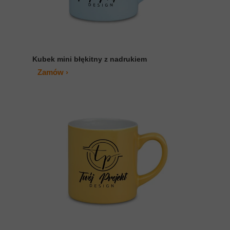
Kubek mini błękitny z nadrukiem
Zamów ›