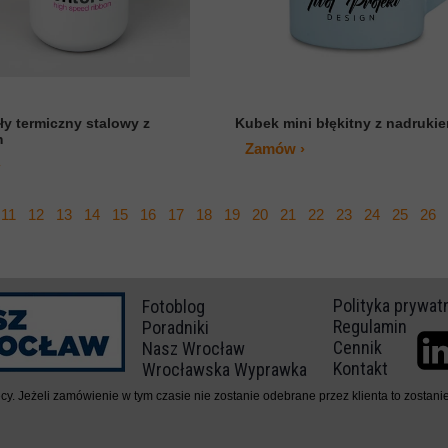
ły termiczny stalowy z
Kubek mini błękitny z nadruki
m
Zamów ›
›
11
12
13
14
15
16
17
18
19
20
21
22
23
24
25
26
Polityka prywat
Fotoblog
Regulamin
Poradniki
Cennik
Nasz Wrocław
Kontakt
Wrocławska Wyprawka
 Jeżeli zamówienie w tym czasie nie zostanie odebrane przez klienta to zostanie