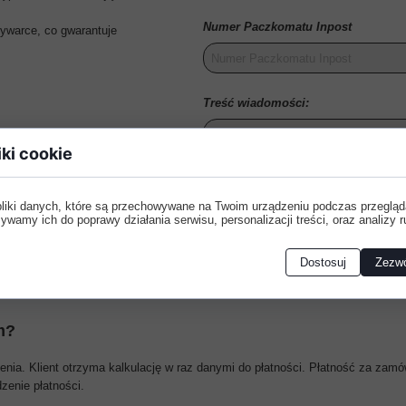
Numer Paczkomatu Inpost
ywarce, co gwarantuje
Treść wiadomości:
iki cookie
pliki danych, które są przechowywane na Twoim urządzeniu podczas przegląd
ywamy ich do poprawy działania serwisu, personalizacji treści, oraz analizy r
Dostosuj
Zezwó
m?
ia. Klient otrzyma kalkulację w raz danymi do płatności. Płatność za zamó
enie płatności.