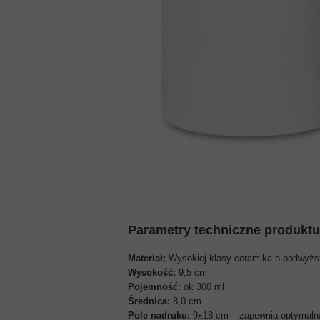
ZDJĘCIA DO WIZY USA
ZDJĘCIA DO WIZY CHINSKI
ZDJĘCIA DO WIZY INDYJSK
ZDJĘCIA DO WIZY TURECKI
Parametry techniczne produktu
Materiał:
Wysokiej klasy ceramika o podwyższ
Wysokość
:
9,5 cm
Pojemność
:
ok 300 ml
Średnica
:
8,0 cm
Pole nadruku:
9x18 cm – zapewnia optymalną