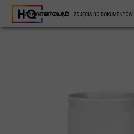
WYWOŁANIE ZDJĘĆ
ZDJĘCIA DO DOKUMENTÓW
WYWOŁANIE ZDJĘĆ TRADYCYJNYCH
ZDJĘCIA DO DOKUMETÓ
WYWOŁANIE ZDJĘĆ TYPU INSTAX
ZDJĘCIA DO DOWODU
WYWOŁANE ZDJĘĆ KWADRATOWYCH RETRO
ZDJĘCIA DO KARTY POBY
WYDRUK DUŻYCH ZDJĘĆ ODBITKI XXL
ZDJĘCIA DO PASZPORTU
WYKOANIE ZDJĘCIA ZE ZDJĘCIA
ZDJĘCIE DO LEGITYMACJ
ZDJĘCIE NA POMNIK NAGROBKOWY
ZDJĘCIA DO PRAWO JAZ
WYWOŁANIE ZDJĘĆ PANORAMICZNYCH
ZDJĘCIE DO KSIĄŻECZKI WOJ
ZDJĘCIE DO ANKIETY BEZPIEC
ZDJĘCIE DO CV
ZDJĘCIE DO PATENTU ŻEGLAR