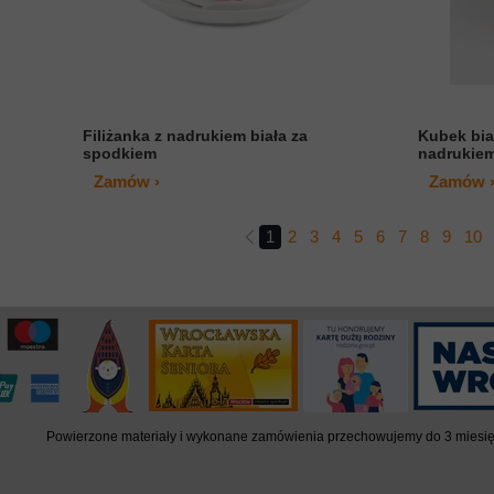
Filiżanka z nadrukiem biała za
Kubek bia
spodkiem
nadrukie
Zamów ›
Zamów 
1
2
3
4
5
6
7
8
9
10
Powierzone materiały i wykonane zamówienia przechowujemy do 3 miesięcy.