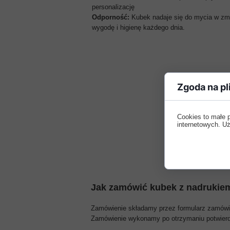
personalizację
Odporność:
Kubek nadaje się do mycia w zm
wygodę i higienę każdego dnia.
Zgoda na pl
Cookies to małe 
internetowych. Uż
Jak zamówić kubek z nadrukie
Zamówienie składamy przez formularz zamówien
Zamówienie wykonamy po otrzymaniu potwierdz