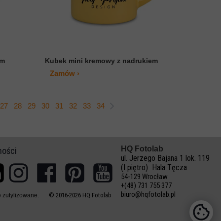
em
Kubek mini kremowy z nadrukiem
Zamów ›
27
28
29
30
31
32
33
34
HQ Fotolab
ności
ul. Jerzego Bajana 1 lok. 119
(I piętro) Hala Tęcza
54-129 Wrocław
+(48) 731 755 377
biuro@hqfotolab.pl
© 2016-2026 HQ Fotolab
 zutylizowane.