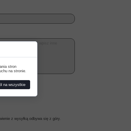
ania stron
uchu na stronie.
l na wszystkie
Wyślij
wienie z wysyłką odbywa się z góry.