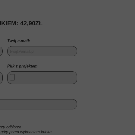
ODZYSKIWANIE SKASO
USŁUGI KS
KIEM: 42,90ZŁ
PLAKATY GRAFIKI
PREZENTY NA ŚWI
Twój e-mail:
Plik z projektem
zy odbiorze
 góry przed wykoaniem kubka