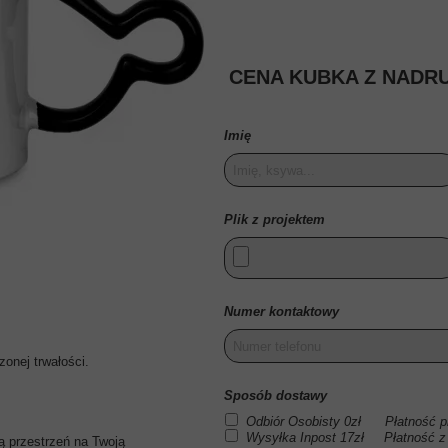
EJ
CENA KUBKA Z NADRU
IEJ
EJ
Imię
Plik z projektem
Numer kontaktowy
onej trwałości.
Sposób dostawy
Odbiór Osobisty 0zł Płatność pr
Wysyłka Inpost 17zł Płatność z
 przestrzeń na Twoją