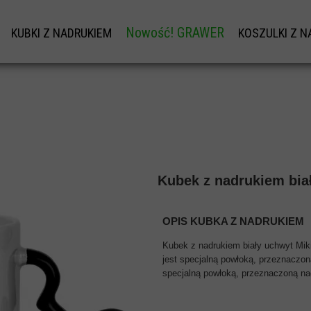
Nowość! GRAWER
KUBKI Z NADRUKIEM
KOSZULKI Z N
W
KUBKI Z NADRUKIEM
KOSZULK
GRAWER NA DŁUGOPISY OD 1SZT.
KUBKI NA DZIEŃ BABCI I DZIADKA
KOSZULKI BAW
PERSONALIZOWANA ŁYŻECZKA Z GRAWE
TU
KUBKI NA WALENTYNKI
KOSZULKI 
KUBKI NA DZIEŃ TATY
NADRUKI NA W
I
KUBEK NA DZIEŃ MAMY
BLUZA Z W
Kubek z nadrukiem bia
DY
KUBKI NA MIKOŁAJA
KOSZULKI DZ
SKOWEJ
NADRUK ODBL
OPIS KUBKA Z NADRUKIEM
ZEŃSTWA
KOSZULKI ODB
Kubek z nadrukiem biały uchwyt Mik
jest specjalną powłoką, przeznaczon
specjalną powłoką, przeznaczoną nad
SKIEGO