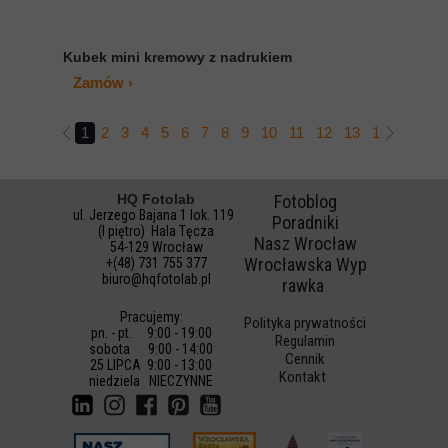
Kubek mini kremowy z nadrukiem
Zamów ›
1
2
3
4
5
6
7
8
9
10
11
12
13
14
15
16
HQ Fotolab
Fotoblog
ul. Jerzego Bajana 1 lok. 119
Poradniki
(I piętro) Hala Tęcza
Nasz Wrocław
54-129 Wrocław
Wrocławska Wyp
+(48) 731 755 377
biuro@hqfotolab.pl
rawka
Pracujemy:
Polityka prywatności
pn. - pt. 9:00 - 19:00
Regulamin
sobota 9:00 - 14:00
Cennik
25 LIPCA 9:00 - 13:00
Kontakt
niedz
iela NIECZYNNE