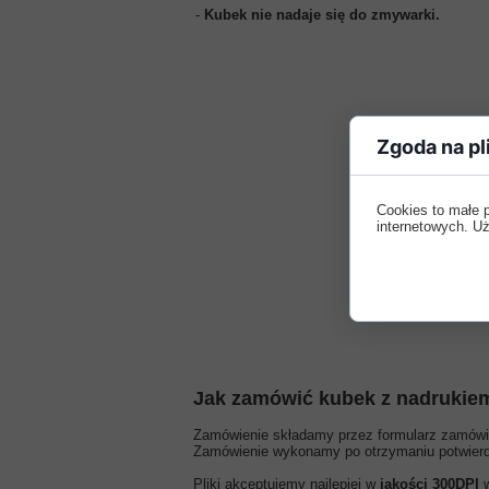
-
Kubek nie nadaje się do zmywarki.
Zgoda na pl
Cookies to małe 
internetowych. Uż
Jak zamówić kubek z nadrukie
Zamówienie składamy przez formularz zamówien
Zamówienie wykonamy po otrzymaniu potwierdz
Pliki akceptujemy najlepiej w
jakości 300DPI