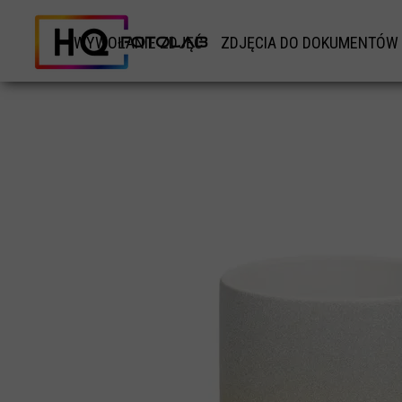
WYWOŁANIE ZDJĘĆ
ZDJĘCIA DO DOKUMENTÓW
WYWOŁANIE ZDJĘĆ TRADYCYJNYCH
ZDJĘCIA DO DOKUMETÓ
WYWOŁANIE ZDJĘĆ TYPU INSTAX
ZDJĘCIA DO DOWODU
WYWOŁANE ZDJĘĆ KWADRATOWYCH RETRO
ZDJĘCIA DO KARTY POBY
WYDRUK DUŻYCH ZDJĘĆ ODBITKI XXL
ZDJĘCIA DO PASZPORTU
WYKOANIE ZDJĘCIA ZE ZDJĘCIA
ZDJĘCIE DO LEGITYMACJ
ZDJĘCIE NA POMNIK NAGROBKOWY
ZDJĘCIA DO PRAWO JAZ
WYWOŁANIE ZDJĘĆ PANORAMICZNYCH
ZDJĘCIE DO KSIĄŻECZKI WOJ
ZDJĘCIE DO ANKIETY BEZPIEC
ZDJĘCIE DO CV
ZDJĘCIE DO PATENTU ŻEGLAR