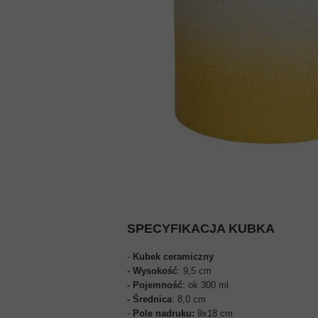
ZDJĘCIA DO WIZY USA
ZDJĘCIA DO WIZY CHINSKI
ZDJĘCIA DO WIZY INDYJSK
ZDJĘCIA DO WIZY TURECKI
SPECYFIKACJA KUBKA
-
Kubek ceramiczny
- Wysokość
: 9,5 cm
- Pojemność
: ok 300 ml
- Średnica
: 8,0 cm
-
Pole nadruku:
9x18 cm