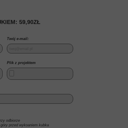
ODZYSKIWANIE SKASO
USŁUGI KS
KIEM: 59,90ZŁ
PLAKATY GRAFIKI
PREZENTY NA ŚWI
Twój e-mail:
Plik z projektem
zy odbiorze
 góry przed wykoaniem kubka