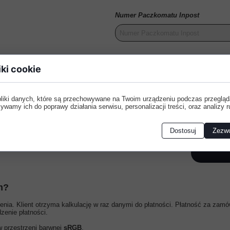
Numer Paczkomatu Inpost
Treść wiadomości:
iki cookie
pliki danych, które są przechowywane na Twoim urządzeniu podczas przegląd
ywamy ich do poprawy działania serwisu, personalizacji treści, oraz analizy r
Dostosuj
Zezwó
m?
ia. Klient otrzyma kalkulację w raz danymi do płatności. Płatność za zamó
enie płatności.
w przestrzeni barwnej
sRGB
.