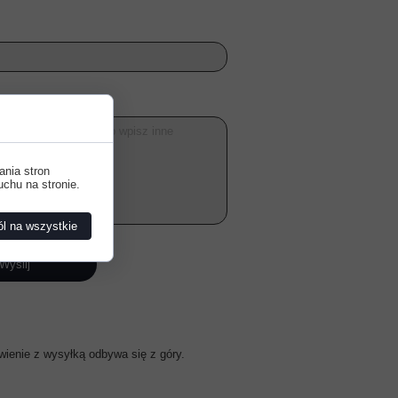
ania stron
uchu na stronie.
l na wszystkie
Wyślij
wienie z wysyłką odbywa się z góry.