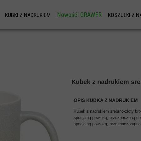
Nowość! GRAWER
KUBKI Z NADRUKIEM
KOSZULKI Z N
W
KUBKI Z NADRUKIEM
KOS
GRAWER NA DŁUGOPISY OD 1SZT.
KUBKI NA DZIEŃ BABCI I DZIADKA
KOSZULKI 
PERSONALIZOWANA ŁYŻECZKA Z GRAWE
TU
KUBKI NA WALENTYNKI
KOSZU
KUBKI NA DZIEŃ TATY
NADRUKI 
I
KUBEK NA DZIEŃ MAMY
NADRUK NAZWI
Kubek z nadrukiem sre
DY
KUBKI NA MIKOŁAJA
BLUZA 
SKOWEJ
KOSZULKI
OPIS KUBKA Z NADRUKIEM
ZEŃSTWA
NADRUK 
Kubek z nadrukiem srebrno-złoty bro
specjalną powłoką, przeznaczoną do
KOSZULKI 
specjalną powłoką, przeznaczoną nad
SKIEGO