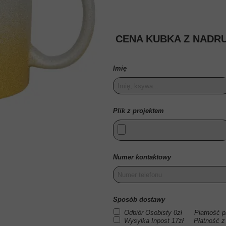
EJ
CENA KUBKA Z NADRU
IEJ
EJ
Imię
Plik z projektem
Numer kontaktowy
Sposób dostawy
Odbiór Osobisty 0zł Płatność pr
Wysyłka Inpost 17zł Płatność z