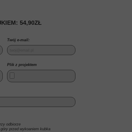
ODZYSKIWANIE SKASO
USŁUGI KS
KIEM: 54,90ZŁ
PLAKATY GRAFIKI
PREZENTY NA ŚWI
Twój e-mail:
Plik z projektem
zy odbiorze
 góry przed wykoaniem kubka