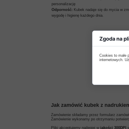
personalizację
Odporność:
Kubek nadaje się do mycia w zm
wygodę i higienę każdego dnia.
Zgoda na pl
Cookies to małe 
internetowych. Uż
Jak zamówić kubek z nadrukie
Zamówienie składamy przez formularz zamówien
Zamówienie wykonamy po otrzymaniu potwierdz
Pliki akceptujemy najlepiej w
jakości 300DPI