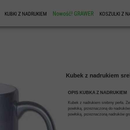
Nowość! GRAWER
KUBKI Z NADRUKIEM
KOSZULKI Z N
W
KUBKI Z NADRUKIEM
KOS
GRAWER NA DŁUGOPISY OD 1SZT.
KUBKI NA DZIEŃ BABCI I DZIADKA
KOSZULKI 
PERSONALIZOWANA ŁYŻECZKA Z GRAWE
TU
KUBKI NA WALENTYNKI
KOSZU
KUBKI NA DZIEŃ TATY
NADRUKI 
I
KUBEK NA DZIEŃ MAMY
NADRUK NAZWI
Kubek z nadrukiem sre
DY
KUBKI NA MIKOŁAJA
BLUZA 
SKOWEJ
KOSZULKI
OPIS KUBKA Z NADRUKIEM
ZEŃSTWA
NADRUK 
Kubek z nadrukiem srebrny perła. Ze
powłoką, przeznaczoną do nadruków 
KOSZULKI 
powłoką, przeznaczoną nadruków graf
SKIEGO