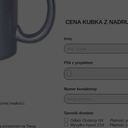
EJ
CENA KUBKA Z NADRU
IEJ
EJ
Imię
Plik z projektem
Numer kontaktowy
onej trwałości.
Sposób dostawy
Odbiór Osobisty 0zł Płatność pr
Wysyłka Inpost 17zł Płatność z
 przestrzeń na Twoją