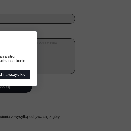
ania stron
uchu na stronie.
l na wszystkie
Wyślij
wienie z wysyłką odbywa się z góry.