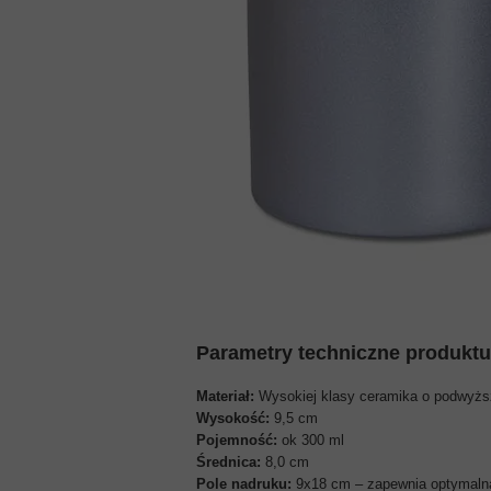
ZDJĘCIA DO WIZY USA
ZDJĘCIA DO WIZY CHINSKI
ZDJĘCIA DO WIZY INDYJSK
ZDJĘCIA DO WIZY TURECKI
Parametry techniczne produktu
Materiał:
Wysokiej klasy ceramika o podwyższ
Wysokość
:
9,5 cm
Pojemność
:
ok 300 ml
Średnica
:
8,0 cm
Pole nadruku:
9x18 cm – zapewnia optymalną