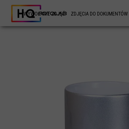
WYWOŁANIE ZDJĘĆ
ZDJĘCIA DO DOKUMENTÓW
WYWOŁANIE ZDJĘĆ TRADYCYJNYCH
ZDJĘCIA DO DOKUMETÓ
WYWOŁANIE ZDJĘĆ TYPU INSTAX
ZDJĘCIA DO DOWODU
WYWOŁANE ZDJĘĆ KWADRATOWYCH RETRO
ZDJĘCIA DO KARTY POBY
WYDRUK DUŻYCH ZDJĘĆ ODBITKI XXL
ZDJĘCIA DO PASZPORTU
WYKOANIE ZDJĘCIA ZE ZDJĘCIA
ZDJĘCIE DO LEGITYMACJ
ZDJĘCIE NA POMNIK NAGROBKOWY
ZDJĘCIA DO PRAWO JAZ
WYWOŁANIE ZDJĘĆ PANORAMICZNYCH
ZDJĘCIE DO KSIĄŻECZKI WOJ
ZDJĘCIE DO ANKIETY BEZPIEC
ZDJĘCIE DO CV
ZDJĘCIE DO PATENTU ŻEGLAR