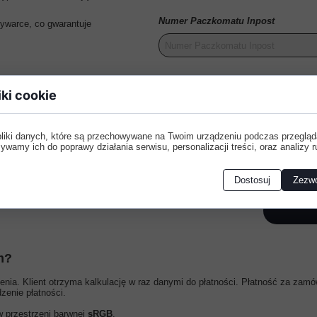
Numer Paczkomatu Inpost
ywarce, co gwarantuje
Treść wiadomości:
iki cookie
pliki danych, które są przechowywane na Twoim urządzeniu podczas przegląd
ywamy ich do poprawy działania serwisu, personalizacji treści, oraz analizy r
Dostosuj
Zezwó
m?
ia. Klient otrzyma kalkulację w raz danymi do płatności. Płatność za zamó
enie płatności.
w przestrzeni barwnej
sRGB
.