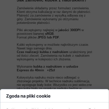
Jak zamówić kubek z nadrukiem?
Zamówienie składamy przez formularz zamówienia.
Klient otrzyma kalkulację w raz danymi do płatności.
Płatność za zamówienie z wysyłką odbywa się z
góry. Zamówienie wykonamy po otrzymaniu
potwierdzenie płatności.
Pliki akceptujemy najlepiej w
jakości 300DPI
w
przestrzeni barwnej
sRGB
.
Format plików
JPEG lub PDF
.
Kubki wykonujemy w możliwie najkrótszym czasie.
Nawet tego samego dnia.
Czas realizacji kubka z nadrukiem
uzależniony jest
od ilości zleceń. Zamówienia na kubek z nadrukiem
wykonujemy w kolejności ich złożenia.
Wykonanie
kubka z nadrukiem
w
usłudze
Express do 40min
+25zł
Kolorystyka nadruku może nieco odbiegać o
złożonego projektu. W technice nadruku sublimacją
nie występuje biały kolor. Wszystko co jest widoczne
jako kolor biały na projekcie nadruku będzie w
kolorze kubka.
Zgoda na pliki cookie