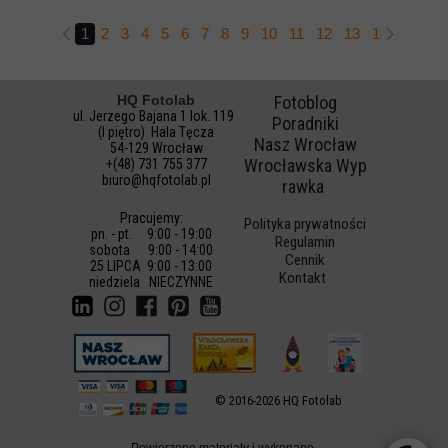
1
2
3
4
5
6
7
8
9
10
11
12
13
14
15
16
HQ Fotolab
Fotoblog
ul. Jerzego Bajana 1 lok. 119
Poradniki
(I piętro) Hala Tęcza
Nasz Wrocław
54-129 Wrocław
Wrocławska Wyp
+(48) 731 755 377
biuro@hqfotolab.pl
rawka
Pracujemy:
Polityka prywatności
pn. - pt. 9:00 - 19:00
Regulamin
sobota 9:00 - 14:00
Cennik
25 LIPCA 9:00 - 13:00
Kontakt
niedz
iela NIECZYNNE
© 2016-2026 HQ Fotolab