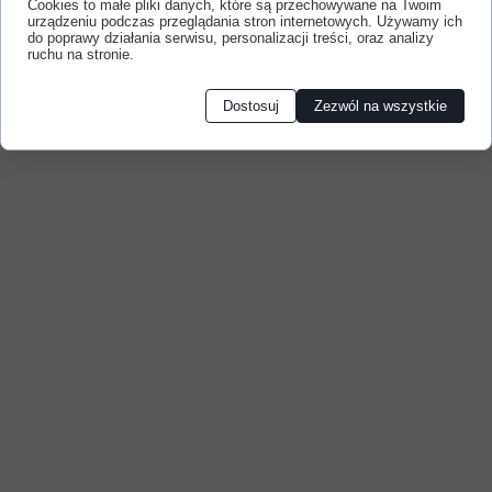
Cookies to małe pliki danych, które są przechowywane na Twoim
urządzeniu podczas przeglądania stron internetowych. Używamy ich
do poprawy działania serwisu, personalizacji treści, oraz analizy
ruchu na stronie.
Dostosuj
Zezwól na wszystkie