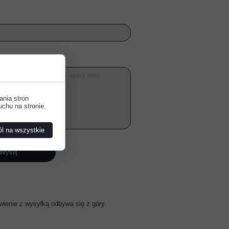
ania stron
uchu na stronie.
l na wszystkie
Wyślij
wienie z wysyłką odbywa się z góry.