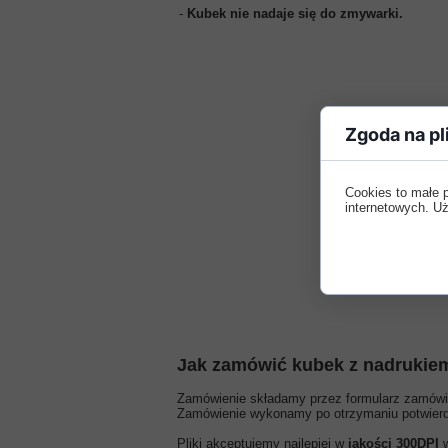
-
Kubek nie nadaje się do zmywarki.
Zgoda na pl
Cookies to małe 
internetowych. Uż
Jak zamówić kubek z nadrukie
Zamówienie składamy przez formularz zamówien
Zamówienie wykonamy po otrzymaniu potwierdz
Pliki akceptujemy najlepiej w
jakości 300DPI