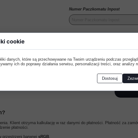
Numer Paczkomatu Inpost
Treść wiadomości:
iki cookie
pliki danych, które są przechowywane na Twoim urządzeniu podczas przegląd
ywamy ich do poprawy działania serwisu, personalizacji treści, oraz analizy r
Dostosuj
Zezwó
m?
ia. Klient otrzyma kalkulację w raz danymi do płatności. Płatność za zamó
enie płatności.
w przestrzeni barwnej
sRGB
.