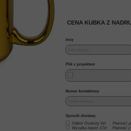
EJ
CENA KUBKA Z NADRU
IEJ
EJ
Imię
Plik z projektem
Numer kontaktowy
Sposób dostawy
Odbiór Osobisty 0zł Płatność pr
Wysyłka Inpost 17zł Płatność z