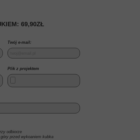
ODZYSKIWANIE SKASO
USŁUGI KS
KIEM: 69,90ZŁ
PLAKATY GRAFIKI
PREZENTY NA ŚWI
Twój e-mail:
Plik z projektem
zy odbiorze
 góry przed wykoaniem kubka