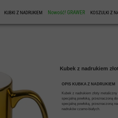
Nowość! GRAWER
KUBKI Z NADRUKIEM
KOSZULKI Z N
W
KUBKI Z NADRUKIEM
KOSZULK
GRAWER NA DŁUGOPISY OD 1SZT.
KUBKI NA DZIEŃ BABCI I DZIADKA
KOSZULKI BAW
PERSONALIZOWANA ŁYŻECZKA Z GRAWE
TU
KUBKI NA WALENTYNKI
KOSZULKI 
KUBKI NA DZIEŃ TATY
NADRUKI NA W
I
KUBEK NA DZIEŃ MAMY
BLUZA Z W
Kubek z nadrukiem zło
DY
KUBKI NA MIKOŁAJA
KOSZULKI DZ
SKOWEJ
NADRUK ODBL
OPIS KUBKA Z NADRUKIEM
ZEŃSTWA
KOSZULKI ODB
Kubek z nadrukiem złoty metaliczny 
specjalną powłoką, przeznaczoną do
specjalną powłoką, przeznaczoną nad
nadruków czarno-białych.
SKIEGO