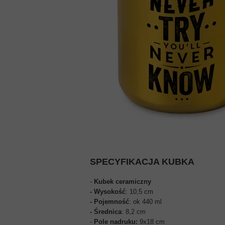
ZDJĘCIA DO WIZY USA
ZDJĘCIA DO WIZY CHINSKI
ZDJĘCIA DO WIZY INDYJSK
ZDJĘCIA DO WIZY TURECKI
SPECYFIKACJA KUBKA
-
Kubek ceramiczny
- Wysokość
: 10,5 cm
- Pojemność
: ok 440 ml
- Średnica
: 8,2 cm
-
Pole nadruku:
9x18 cm