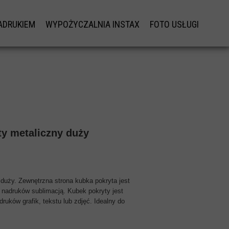
ADRUKIEM
WYPOŻYCZALNIA INSTAX
FOTO USŁUGI
I Z NADRUKIEM
WYPOŻYCZALNIA INSTAX
ŚWIECZKA Z ZD
EŁNIANE Z NADRUKIEM
FOTO MAGN
REM
Z NADRUKIEM DTG
FOTO BOMBKI Z 
ŁASNYCH KOSZULKACH
PERSONALIZACJA 
ŁASNYM NADRUKIEM
RĘCZNIK Z NAD
ty metaliczny duży
IECIĘCE Z NADRUKIEM
INSTAX ŚWI
ASKOWY NA ODZIEŻY
PREZENTY KOM
LASKOWE Z NADRUKIEM
PODKŁADKA POD MYSZ
duży. Zewnętrzna strona kubka pokryta jest
 nadruków sublimacją. Kubek pokryty jest
SKANOWANIE NO
ruków grafik, tekstu lub zdjęć. Idealny do
PRZEGRYWANIE K