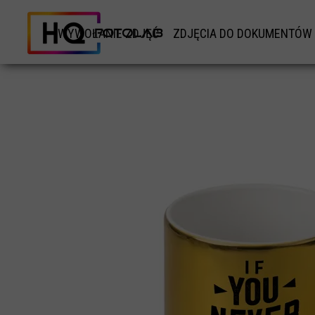
WYWOŁANIE ZDJĘĆ
ZDJĘCIA DO DOKUMENTÓW
WYWOŁANIE ZDJĘĆ TRADYCYJNYCH
ZDJĘCIA DO DOKUMETÓ
WYWOŁANIE ZDJĘĆ TYPU INSTAX
ZDJĘCIA DO DOWODU
WYWOŁANE ZDJĘĆ KWADRATOWYCH RETRO
ZDJĘCIA DO KARTY POBY
WYDRUK DUŻYCH ZDJĘĆ ODBITKI XXL
ZDJĘCIA DO PASZPORTU
WYKOANIE ZDJĘCIA ZE ZDJĘCIA
ZDJĘCIE DO LEGITYMACJ
ZDJĘCIE NA POMNIK NAGROBKOWY
ZDJĘCIA DO PRAWO JAZ
WYWOŁANIE ZDJĘĆ PANORAMICZNYCH
ZDJĘCIE DO KSIĄŻECZKI WOJ
ZDJĘCIE DO ANKIETY BEZPIEC
ZDJĘCIE DO CV
ZDJĘCIE DO PATENTU ŻEGLAR