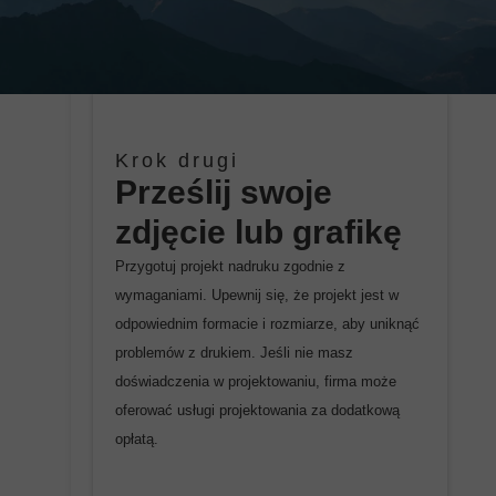
Krok pierwszy
Krok drugi
Krok trzeci
WYBIERZ ROZMIA
Prześlij swoje
ZŁÓŻ ZAMÓWIENIE
R I TYP
zdjęcie lub grafikę
I CZEKAJ NA
PODKŁADKI
DOSTAWĘ PODKŁ
Przygotuj projekt nadruku zgodnie z
Wybierz żądany rozmiar i grubość podkładki
wymaganiami. Upewnij się, że projekt jest w
ADKI POD MYSZ.
pod mysz. Zastanów się czy lepszym wyborem
odpowiednim formacie i rozmiarze, aby uniknąć
bedzie podkladka prostokatna czy kwadratowa
Po wybraniu odpowiedniego rodzaju i
problemów z drukiem. Jeśli nie masz
a może okrągła. Wybierze wielość podkładki
wielkości podkładki pod mysz z własnym
doświadczenia w projektowaniu, firma może
podkładki. Przemyśl która podkładka pod
nadrukiem, czas na złożenie zamówienia.
oferować usługi projektowania za dodatkową
mysz zapewni odpowiednie wsparcie dla Twojej
Upewnij się, że plik z projektem jest w
opłatą.
myszy i komfort pracy.
odpowiednim formacie i rozmiarze. Następnie
podaj informacje dotyczące ilości, sposobu