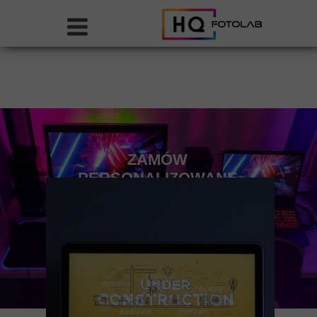
ZAMÓW
PERSONALIZOWANE
PODKŁADKI
POD MYSZ I
KLAWIATURĘ
ORAZ
MATY
NA BIURKO
Prześlij swoje ulubione zdjęcie lub
grafikę a my zajmniemy się resztą!