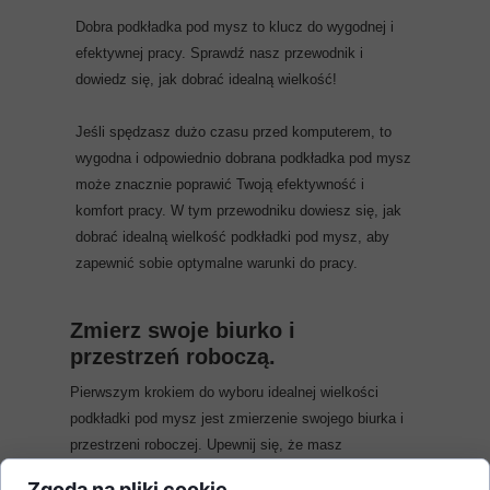
Dobra podkładka pod mysz to klucz do wygodnej i
efektywnej pracy. Sprawdź nasz przewodnik i
dowiedz się, jak dobrać idealną wielkość!
Jeśli spędzasz dużo czasu przed komputerem, to
wygodna i odpowiednio dobrana podkładka pod mysz
może znacznie poprawić Twoją efektywność i
komfort pracy. W tym przewodniku dowiesz się, jak
dobrać idealną wielkość podkładki pod mysz, aby
zapewnić sobie optymalne warunki do pracy.
Zmierz swoje biurko i
przestrzeń roboczą.
Pierwszym krokiem do wyboru idealnej wielkości
podkładki pod mysz jest zmierzenie swojego biurka i
przestrzeni roboczej. Upewnij się, że masz
wystarczająco dużo miejsca, aby swobodnie
Zgoda na pliki cookie