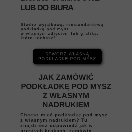
LUB DO BIURA
Stwórz wyjątkową, niestandardową
podkładkę pod mysz
w własnym zdjęciem lub grafiką,
które kochasz!
STWÓRZ WŁASNĄ
PODKŁADKĘ POD MYSZ
JAK ZAMÓWIĆ
PODKŁADKĘ POD MYSZ
Z WŁASNYM
NADRUKIEM
Chcesz mieć podkładkę pod mysz
z własnym nadrukiem? Tu
znajdziesz odpowiedź jak w
prostych krokach, zamówić