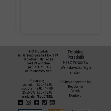
odbioru i adresu dostawy. Po złożeniu
zamówienia, pozostaje tylko czekać na dostawę
swojej niestandardowej podkładki pod mysz
HQ Fotolab
Fotoblog
ul. Jerzego Bajana 1 lok. 119
Poradniki
(I piętro) Hala Tęcza
Nasz Wrocław
54-129 Wrocław
Wrocławska Wyp
+(48) 731 755 377
biuro@hqfotolab.pl
rawka
Pracujemy:
Polityka prywatności
pn. - pt. 9:00 - 19:00
Regulamin
sobota 9:00 - 14:00
Cennik
25 LIPCA 9:00 - 13:00
Kontakt
niedz
iela NIECZYNNE