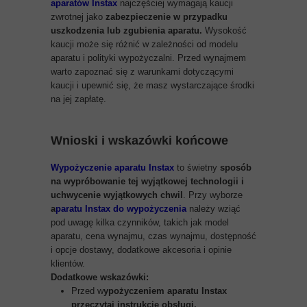
aparatów Instax
najczęściej wymagają kaucji
zwrotnej jako
zabezpieczenie w przypadku
uszkodzenia lub zgubienia aparatu.
Wysokość
kaucji może się różnić w zależności od modelu
aparatu i polityki wypożyczalni. Przed wynajmem
warto zapoznać się z warunkami dotyczącymi
kaucji i upewnić się, że masz wystarczające środki
na jej zapłatę.
Wnioski i wskazówki końcowe
Wypożyczenie aparatu Instax
to świetny
sposób
na wypróbowanie tej wyjątkowej technologii i
uchwycenie wyjątkowych chwil
. Przy wyborze
a
paratu Instax do wypożyczenia
należy wziąć
pod uwagę kilka czynników, takich jak model
aparatu, cena wynajmu, czas wynajmu, dostępność
i opcje dostawy, dodatkowe akcesoria i opinie
klientów.
Dodatkowe wskazówki:
Przed w
ypożyczeniem aparatu Instax
przeczytaj instrukcję obsługi.