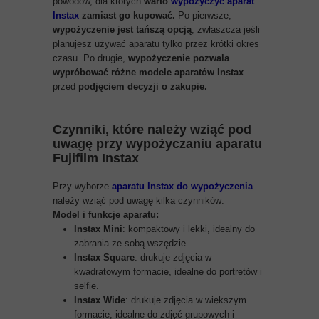
powodów, dla których
warto
wypożyczyć aparat
Instax
zamiast go kupować.
Po pierwsze,
wypożyczenie jest tańszą opcją
, zwłaszcza jeśli
planujesz używać aparatu tylko przez krótki okres
czasu. Po drugie,
wypożyczenie pozwala
wypróbować różne modele aparatów Instax
przed
podjęciem decyzji o zakupie.
Czynniki, które należy wziąć pod
uwagę przy wypożyczaniu aparatu
Fujifilm Instax
Przy wyborze
aparatu Instax do wypożyczenia
należy wziąć pod uwagę kilka czynników:
Model i funkcje aparatu:
Instax Mini
: kompaktowy i lekki, idealny do
zabrania ze sobą wszędzie.
Instax Square
: drukuje zdjęcia w
kwadratowym formacie, idealne do portretów i
selfie.
Instax Wide
: drukuje zdjęcia w większym
formacie, idealne do zdjęć grupowych i