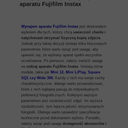
aparatu Fujifilm Instax
Wynajem aparatu Fujifilm Instax
jest doskonałym
wyborem dla tych, którzy chcą
uwiecznić chwile i
natychmiast otrzymać fizyczną kopię zdjęcia
.
Jednak przy takiej decyzji istnieje kilka kluczowych
parametrów, które warto wziąć pod uwagę, aby
upewnić się, że wybrany aparat spełni wszystkie
oczekiwania. Po pierwsze, należy zwrócić uwagę
na
rodzaj aparatu Fujifilm Instax
. Istnieją różne
modele, takie jak
Mini 12, Mini LiPlay, Square
SQ1 czy Wide 300.
Każdy z nich ma swoje cechy
charakterystyczne, dlatego warto przeanalizować,
które z nich najlepiej pasują do indywidualnych
preferencji fotograficznych. Kolejnym ważnym
parametrem jest rozdzielczość zdjęć. Im wyższa
rozdzielczość, tym lepsza jakość otrzymywanych
fotografii. Dlatego warto sprawdzić specyfikacje
techniczne przed dokonaniem wyboru. Ponadto,
należy wziąć pod uwagę
dostępność akcesoriów i