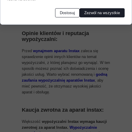
czy filmy Instax. Ważne jest, aby sprawdzić
dostępność filmów Instax
przed wypożyczeniem
Dostosuj
Zezwól na wszystkie
aparatu.
Opinie klientów i reputacja
wypożyczalni:
Przed
wynajmem aparatu Instax
zaleca się
sprawdzenie opinii innych klientów na temat
wypożyczalni, z której planujesz go wynająć. W ten
sposób możesz poznać ich doświadczenia i ocenę
jakości usług. Warto wybrać renomowaną i
godną
zaufania wypożyczalnię aparatów Instax
, aby
mieć pewność, że otrzymasz wysokiej jakości
aparat i obsługę.
Kaucja zwrotna za aparat instax:
Większość
wypożyczalni Instax wymaga kaucji
zwrotnej za aparat Instax.
Wypożyczalnie