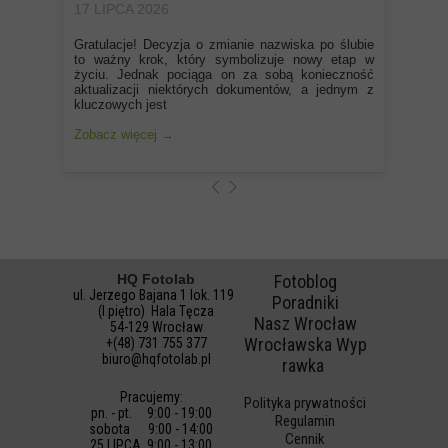
17 LIPCA 2026
Gratulacje! Decyzja o zmianie nazwiska po ślubie
to ważny krok, który symbolizuje nowy etap w
życiu. Jednak pociąga on za sobą konieczność
aktualizacji niektórych dokumentów, a jednym z
kluczowych jest
Zobacz więcej →
HQ Fotolab
Fotoblog
ul. Jerzego Bajana 1 lok. 119
Poradniki
(I piętro) Hala Tęcza
Nasz Wrocław
54-129 Wrocław
Wrocławska Wyp
+(48) 731 755 377
biuro@hqfotolab.pl
rawka
Pracujemy:
Polityka prywatności
pn. - pt. 9:00 - 19:00
Regulamin
sobota 9:00 - 14:00
Cennik
25 LIPCA 9:00 - 13:00