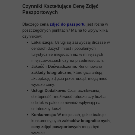
Czynniki Kształtujące
Cenę Zdjęć
Paszportowych
Dlaczego
cena
zdjęć do paszportu
jest różna w
poszczególnych punktach? Ma na to wpływ kilka
czynników:
Lokalizacja:
Usługi są zazwyczaj droższe w
centrach dużych miast i popularnych
turystycznie miejscach niż w mniejszych
miejscowościach czy na przedmieściach.
Jakość i Doświadczenie:
Renomowane
zakłady fotograficzne
, które gwarantują
akceptację zdjęcia przez urząd, mogą mieć
wyższe ceny.
Usługi Dodatkowe:
Czas oczekiwania,
dostępność, możliwość retuszu czy liczba
odbitek w pakiecie również wpływają na
ostateczny koszt.
Konkurencja:
W miejscach, gdzie brakuje
konkurencyjnych
zakładów fotograficznych
,
ceny zdjęć paszportowych
mogą być
wyższe.