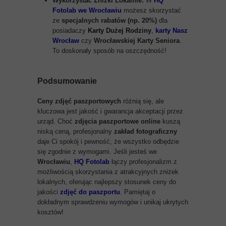
Wykorzystać Zniżki Lokalnie:
W
HQ
Fotolab we Wrocławiu
możesz skorzystać
ze
specjalnych rabatów (np. 20%)
dla
posiadaczy
Karty Dużej Rodziny
,
karty Nasz
Wrocław
czy
Wrocławskiej Karty Seniora
.
To doskonały sposób na oszczędność!
Podsumowanie
Ceny zdjęć paszportowych
różnią się, ale
kluczowa jest jakość i gwarancja akceptacji przez
urząd. Choć
zdjęcia paszportowe online
kuszą
niską ceną, profesjonalny
zakład fotograficzny
daje Ci spokój i pewność, że wszystko odbędzie
się zgodnie z wymogami. Jeśli jesteś we
Wrocławiu
,
HQ Fotolab
łączy profesjonalizm z
możliwością skorzystania z atrakcyjnych zniżek
lokalnych, oferując najlepszy stosunek ceny do
jakości
zdjęć do paszportu
. Pamiętaj o
dokładnym sprawdzeniu wymogów i unikaj ukrytych
kosztów!