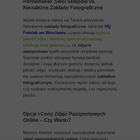
Porównanie: Sieci Sklepów vs.
Niezależne
Zakłady Fotograficzne
Wybór miejsca zależy od Twoich priorytetów.
Niezależne
zakłady fotograficzne
, takie jak
HQ
Fotolab we Wrocławiu
, często oferują
wyższą
jakość zdjęć, bardziej spersonalizowaną
obsługę oraz gwarancję
,
że
zdjęcie
paszportowe
spełni wszystkie urzędowe wymogi.
Sieciowe punkty usługowe bywają bardziej
dostępne i mają dłuższe godziny otwarcia, jednak
jakość zdjęć, szybkość obsługi i wiedza personelu
nie zawsze dorównują specjalistycznym
zakładom
fotograficznym
. Ostateczny wybór zależy od tego,
czy szukasz maksymalnej wygody, czy najwyższej
jakości.
Opcje i
Ceny Zdjęć Paszportowych
Online – Czy Warto?
Możesz również rozważyć samodzielne wykonanie
zdjęć paszportowych online
. Ceny tego typu