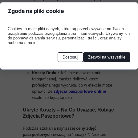
usług są często niższe niż w tradycyjnych
Zgoda na pliki cookie
studiach. Główną zaletą jest możliwość zrobienia
zdjęcia w dowolnym momencie.
Jednak ta opcja wiąże się z ryzykiem:
Cookies to małe pliki danych, które są przechowywane na Twoim
Brak Gwarancji:
Jakość i zgodność zdjęcia z
urządzeniu podczas przeglądania stron internetowych. Używamy ich
wymogami urzędowymi zależą od jakości
do poprawy działania serwisu, personalizacji treści, oraz analizy
dostarczonego przez Ciebie pliku. Jeśli
ruchu na stronie.
zdjęcie nie spełni wymogów, poniesiesz
dodatkowy koszt i stracisz czas.
Dostosuj
Zezwól na wszystkie
Czas Oczekiwania:
Na gotowe odbitki w
wersji papierowej musisz poczekać.
Koszty Druku:
Jeśli nie masz drukarki
fotograficznej, musisz doliczyć koszt
profesjonalnego wydruku, co w efekcie może
sprawić, że
zdjęcia paszportowe online
wcale nie będą tańsze.
Ukryte Koszty – Na Co Uważać, Robiąc
Zdjęcia Paszportowe
?
Podczas szukania najniższej
ceny zdjęć
paszportowych
uważaj na "haczyki". Niektóre