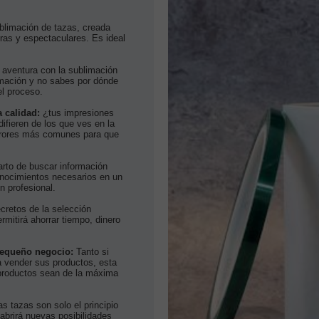
blimación de tazas, creada
ras y espectaculares. Es ideal
 aventura con la sublimación
ormación y no sabes por dónde
el proceso.
a calidad:
¿tus impresiones
ifieren de los que ves en la
 errores más comunes para que
rto de buscar información
onocimientos necesarios en un
n profesional.
ecretos de la selección
ermitirá ahorrar tiempo, dinero
pequeño negocio:
Tanto si
a vender sus productos, esta
 productos sean de la máxima
as tazas son solo el principio
 abrirá nuevas posibilidades