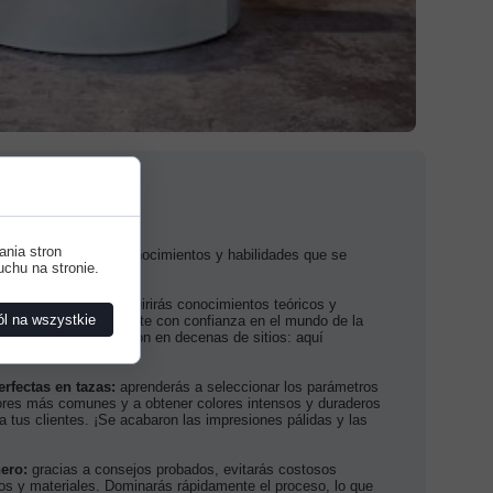
tir en esta guía?
ania stron
a inversión en tus conocimientos y habilidades que se
uchu na stronie.
as a ella:
ión desde cero:
adquirirás conocimientos teóricos y
l na wszystkie
te permitirán adentrarte con confianza en el mundo de la
 que buscar información en decenas de sitios: aquí
 importante.
rfectas en tazas:
aprenderás a seleccionar los parámetros
rrores más comunes y a obtener colores intensos y duraderos
 a tus clientes. ¡Se acabaron las impresiones pálidas y las
ero:
gracias a consejos probados, evitarás costosos
pos y materiales. Dominarás rápidamente el proceso, lo que