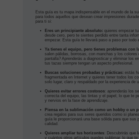
Esta guía es tu mapa indispensable en el mundo de la su
para todos aquellos que desean crear impresiones durade
para ti si:
Eres un principiante absoluto:
quieres empezar tu
desde cero, pero te sientes perdido entre tanta inf
empezar. Esta guía te llevará paso a paso por todo 
Ya tienes el equipo, pero tienes problemas con l
salen pálidas, borrosas, con manchas y los colores d
pantalla? Aprenderás a diagnosticar y eliminar los
tus tazas siempre tengan un aspecto profesional.
Buscas soluciones probadas y prácticas:
estás ha
fragmentada en Internet y quieres tener todos los c
solo lugar, claro y respaldado por la experiencia de u
Quieres evitar errores costosos
: aprenderás los s
correcta del equipo, las tintas y el papel, lo que te p
y nervios en la fase de aprendizaje.
Piensa en la sublimación como un hobby o un 
crea regalos para sus seres queridos como si plane
guía le proporcionará una base sólida para que sus
calidad.
Quieres ampliar tus horizontes
: Descubrirás que l
y cuántos otros artículos puedes sublimar, lo que te