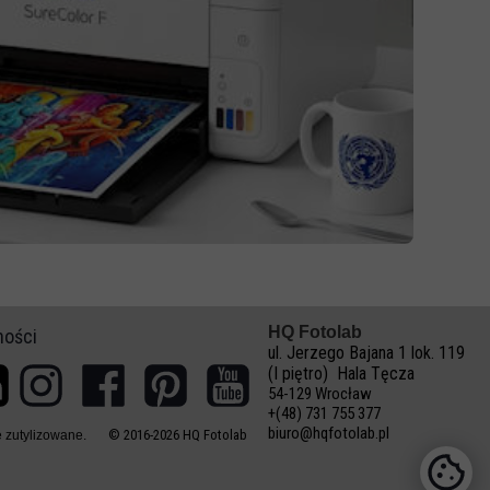
HQ Fotolab
ności
ul. Jerzego Bajana 1 lok. 119
(I piętro) Hala Tęcza
54-129 Wrocław
+(48) 731 755 377
biuro@hqfotolab.pl
© 2016-2026 HQ Fotolab
 zutylizowane.