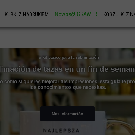
Nowość! GRAWER
KUBKI Z NADRUKIEM
KOSZULKI Z N
W
KUBKI Z NADRUKIEM
KOSZULK
GRAWER NA DŁUGOPISY OD 1SZT.
KUBKI NA DZIEŃ BABCI I DZIADKA
KOSZULKI BAW
PERSONALIZOWANA ŁYŻECZKA Z GRAWE
TU
KUBKI NA WALENTYNKI
KOSZULKI 
Tu kit básico para la sublimación
KUBKI NA DZIEŃ TATY
NADRUKI NA W
limación de tazas en un fin de sema
I
KUBEK NA DZIEŃ MAMY
BLUZA Z W
 como si quieres mejorar tus impresiones, esta guía te pro
DY
KUBKI NA MIKOŁAJA
KOSZULKI DZ
los conocimientos que necesitas.
SKOWEJ
NADRUK ODBL
ZEŃSTWA
KOSZULKI ODB
Más información
SKIEGO