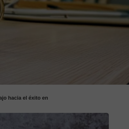
ODZYSKIWANIE SKASO
USŁUGI KS
PLAKATY GRAFIKI
PREZENTY NA ŚWI
jo hacia el éxito en