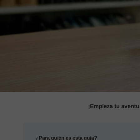
ZDJĘCIA DO WIZY USA
ZDJĘCIA DO WIZY CHINSKI
ZDJĘCIA DO WIZY INDYJSK
ZDJĘCIA DO WIZY TURECKI
¡Empieza tu aventur
¿Para quién es esta guía?