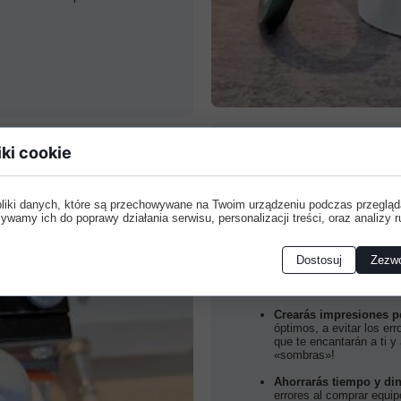
iki cookie
¿Qué obtendrá al inver
pliki danych, które są przechowywane na Twoim urządzeniu podczas przegląd
La compra de esta guía es un
ywamy ich do poprawy działania serwisu, personalizacji treści, oraz analizy r
amortizará rápidamente. Graci
Dominarás la sublimac
Dostosuj
Zezwó
prácticos completos que 
sublimación. No tendrás
encontrarás todo lo más
Crearás impresiones pe
óptimos, a evitar los e
que te encantarán a ti y
«sombras»!
Ahorrarás tiempo y din
errores al comprar equi