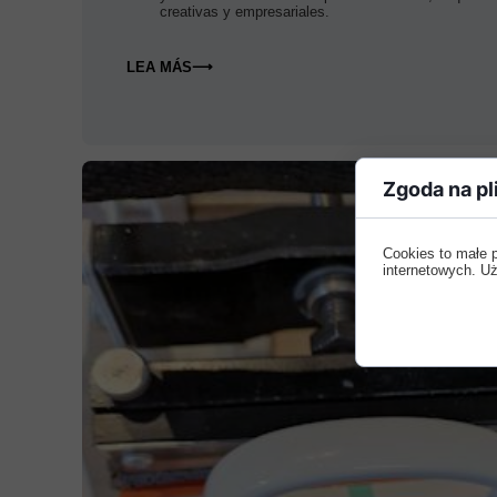
creativas y empresariales.
LEA MÁS⟶
Zgoda na pl
Cookies to małe 
internetowych. Uż