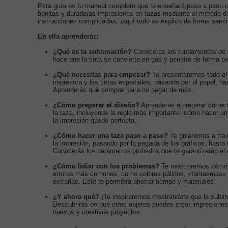
Esta guía es tu manual completo que te enseñará paso a paso 
bonitas y duraderas impresiones en tazas mediante el método de
instrucciones complicadas: ¡aquí todo se explica de forma sencil
En ella aprenderás:
¿Qué es la sublimación?
Conocerás los fundamentos de 
hace que la tinta se convierta en gas y penetre de forma p
¿Qué necesitas para empezar?
Te presentaremos todo el 
impresora y las tintas especiales, pasando por el papel, ha
Aprenderás qué comprar para no pagar de más.
¿Cómo preparar el diseño?
Aprenderás a preparar correct
la taza, incluyendo la regla más importante: cómo hacer un
la impresión quede perfecta.
¿Cómo hacer una taza paso a paso?
Te guiaremos a tra
la impresión, pasando por la pegada de los gráficos, hasta 
Conocerás los parámetros probados que te garantizarán el 
¿Cómo lidiar con los problemas?
Te mostraremos cómo r
errores más comunes, como colores pálidos, «fantasmas» 
extrañas. Esto te permitirá ahorrar tiempo y materiales.
¿Y ahora qué?
¡Te inspiraremos mostrándote que la sublim
Descubrirás en qué otros objetos puedes crear impresiones
nuevos y creativos proyectos.