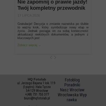
Nie zapomnij o prawie jazdy!
Twój kompletny przewodnik
17 LIPCA 2026
Gratulacje! Decyzja o zmianie nazwiska po ślubie
to ważny krok, który symbolizuje nowy etap w
życiu. Jednak pociąga on za sobą konieczność
aktualizacji niektórych dokumentów, a jednym z
kluczowych jest
Zobacz więcej →
HQ Fotolab
Fotoblog
ul. Jerzego Bajana 1 lok. 119
Poradniki
(I piętro) Hala Tęcza
Nasz Wrocław
54-129 Wrocław
Wrocławska Wyp
+(48) 731 755 377
biuro@hqfotolab.pl
rawka