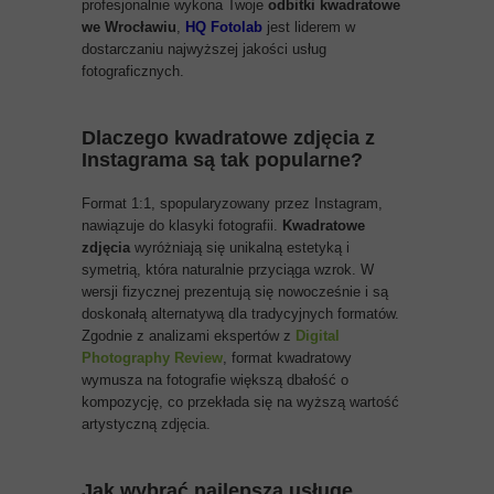
profesjonalnie wykona Twoje
odbitki kwadratowe
we Wrocławiu
,
HQ Fotolab
jest liderem w
dostarczaniu najwyższej jakości usług
fotograficznych.
Dlaczego kwadratowe zdjęcia z
Instagrama są tak popularne?
Format 1:1, spopularyzowany przez Instagram,
nawiązuje do klasyki fotografii.
Kwadratowe
zdjęcia
wyróżniają się unikalną estetyką i
symetrią, która naturalnie przyciąga wzrok. W
wersji fizycznej prezentują się nowocześnie i są
doskonałą alternatywą dla tradycyjnych formatów.
Zgodnie z analizami ekspertów z
Digital
Photography Review
, format kwadratowy
wymusza na fotografie większą dbałość o
kompozycję, co przekłada się na wyższą wartość
artystyczną zdjęcia.
Jak wybrać najlepszą usługę