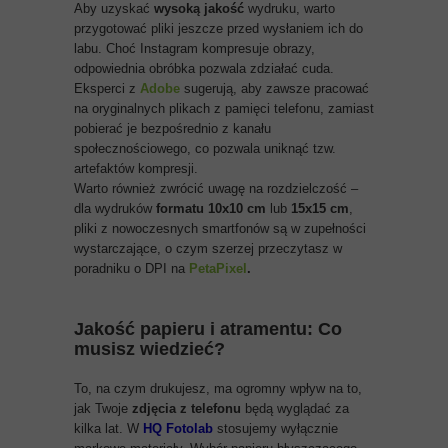
Aby uzyskać
wysoką jakość
wydruku, warto
przygotować pliki jeszcze przed wysłaniem ich do
labu. Choć Instagram kompresuje obrazy,
odpowiednia obróbka pozwala zdziałać cuda.
Eksperci z
Adobe
sugerują, aby zawsze pracować
na oryginalnych plikach z pamięci telefonu, zamiast
pobierać je bezpośrednio z kanału
społecznościowego, co pozwala uniknąć tzw.
artefaktów kompresji.
Warto również zwrócić uwagę na rozdzielczość –
dla wydruków
formatu 10x10 cm
lub
15x15 cm
,
pliki z nowoczesnych smartfonów są w zupełności
wystarczające, o czym szerzej przeczytasz w
poradniku o DPI na
PetaPixel
.
Jakość papieru i atramentu: Co
musisz wiedzieć?
To, na czym drukujesz, ma ogromny wpływ na to,
jak Twoje
zdjęcia z telefonu
będą wyglądać za
kilka lat. W
HQ Fotolab
stosujemy wyłącznie