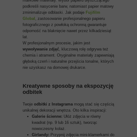
markowe materiały. Wybór papieru błyszczącego
podkreśli nasycenie barw, natomiast papier matowy
zminimalizuje odblaski. Jak podaje
Fujifilm
Global
, zastosowanie profesjonalnego papieru
fotograficznego z powłoką ochronną gwarantuje
odporność na blaknięcie nawet przez kilkadziesiąt
lat.
W profesjonalnym procesie, jakim jest
wywoływanie zdjęć
, kluczową rolę odgrywa też
chemia i atrament. Oryginalne materiały zapewniają
głęboką czerń i naturalne przejścia tonalne, których
nie uzyskasz na domowej drukarce.
Kreatywne sposoby na ekspozycję
odbitek
Twoje
odbitki z Instagrama
mogą stać się częścią
unikalnej dekoracji wnętrza. Oto kilka inspiracji:
Galerie ścienne:
Ułóż zdjęcia w równy
kwadrat (np. 9 lub 16 sztuk), tworząc
nowoczesny kolaż.
Girlandy:
Przypnij zdjęcia mini-klamerkami do