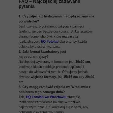
FAQ – Najczęściej zadawane
pytania
1. Czy zdjęcia z Instagrama nie będą rozmazane
po wydruku?
Jeśli użyjesz oryginalnego zdjęcia z pamięci
telefonu, jakość będzie doskonała. Unikaj zrzutów
ekranu (screenshotów), które mają niską
rozdzielczość.
HQ Fotola
b
dba o to, by każda
odbitka była ostra i wyraźna.
2. Jaki format kwadratowy jest
najpopularniejszy?
Najchętniej wybieranym formatem jest
10x10 cm
,
ponieważ idealnie oddaje proporcje aplikacji i
pasuje do większości ramek. Oferujemy jednak
również
większe formaty, jak 15x15 cm
czy
20x20
cm
.
3. Czy mogę zamówić zdjęcia we Wrocławiu z
odbiorem tego samego dnia?
Tak,
HQ Fotolab we Wrocławiu
stara się
realizować zamówienia lokalne w możliwie
najkrótszym czasie. Skontaktuj się z nami, aby
potwierdzić ekspresowy termin.