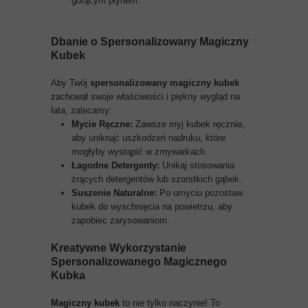
gorącym płynem.
Dbanie o
Spersonalizowany Magiczny
Kubek
Aby Twój
spersonalizowany magiczny kubek
zachował swoje właściwości i piękny wygląd na
lata, zalecamy:
Mycie Ręczne:
Zawsze myj kubek ręcznie,
aby uniknąć uszkodzeń nadruku, które
mogłyby wystąpić w zmywarkach.
Łagodne Detergenty:
Unikaj stosowania
żrących detergentów lub szorstkich gąbek.
Suszenie Naturalne:
Po umyciu pozostaw
kubek do wyschnięcia na powietrzu, aby
zapobiec zarysowaniom.
Kreatywne Wykorzystanie
Spersonalizowanego Magicznego
Kubka
Magiczny kubek
to nie tylko naczynie! To