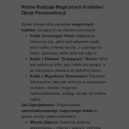
Różne Rodzaje Magicznych Kubków i
Opcje Personalizacji
Rynek oferuje kilka wariantów
magicznych
kubków
, różniących się efektem końcowym:
Kubki Zmieniające Kolor:
Najbardziej
klasyczny typ, gdzie pod wpływem ciepła
kolor kubka zmienia się (np. z czarnego na
biały), ujawniając pełen wzór lub zdjęcie.
Kubki z Efektem "Znikającym" Wzoru:
Wzór
jest widoczny tylko, gdy kubek jest gorący, a
po ostygnięciu powraca do jednolitej barwy.
Kubki z Wypukłymi Elementami:
Elementy
dekoracyjne, takie jak uchwyty w nietypowym
kształcie, również mogą być
spersonalizowane, dodając inicjały lub krótkie
napisy.
Jak Zaprojektować:
Projektowanie
spersonalizowanego magicznego kubka
to
proces prosty i pełen możliwości:
Własne Zdjęcia:
Uwiecznij ulubione
wspomnienia – zdjęcia z wakacji, rodzinne