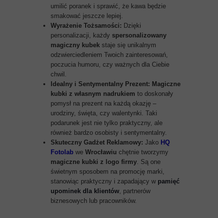
umilić poranek i sprawić, że kawa będzie
smakować jeszcze lepiej.
Wyrażenie Tożsamości:
Dzięki
personalizacji, każdy
spersonalizowany
magiczny kubek
staje się unikalnym
odzwierciedleniem Twoich zainteresowań,
poczucia humoru, czy ważnych dla Ciebie
chwil.
Idealny i Sentymentalny Prezent:
Magiczne
kubki z własnym nadrukiem
to doskonały
pomysł na prezent na każdą okazję –
urodziny, święta, czy walentynki. Taki
podarunek jest nie tylko praktyczny, ale
również bardzo osobisty i sentymentalny.
Skuteczny Gadżet Reklamowy:
Jako
HQ
Fotolab
we
Wrocławiu
chętnie tworzymy
magiczne kubki z logo firmy
. Są one
świetnym sposobem na promocję marki,
stanowiąc praktyczny i zapadający w
pamięć
upominek dla klientów
, partnerów
biznesowych lub pracowników.