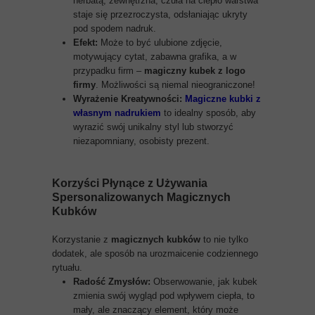
herbatą, zewnętrzna, czuła na ciepło warstwa
staje się przezroczysta, odsłaniając ukryty
pod spodem nadruk.
Efekt:
Może to być ulubione zdjęcie,
motywujący cytat, zabawna grafika, a w
przypadku firm –
magiczny kubek z logo
firmy
. Możliwości są niemal nieograniczone!
Wyrażenie Kreatywności:
Magiczne kubki z
własnym nadrukiem
to idealny sposób, aby
wyrazić swój unikalny styl lub stworzyć
niezapomniany, osobisty prezent.
Korzyści Płynące z Używania
Spersonalizowanych Magicznych
Kubków
Korzystanie z
magicznych kubków
to nie tylko
dodatek, ale sposób na urozmaicenie codziennego
rytuału.
Radość Zmysłów:
Obserwowanie, jak kubek
zmienia swój wygląd pod wpływem ciepła, to
mały, ale znaczący element, który może