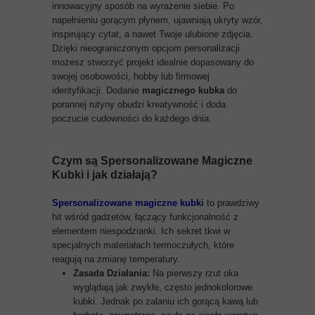
innowacyjny sposób na wyrażenie siebie. Po
napełnieniu gorącym płynem, ujawniają ukryty wzór,
inspirujący cytat, a nawet Twoje ulubione zdjęcia.
Dzięki nieograniczonym opcjom personalizacji
możesz stworzyć projekt idealnie dopasowany do
swojej osobowości, hobby lub firmowej
identyfikacji. Dodanie
magicznego kubka
do
porannej rutyny obudzi kreatywność i doda
poczucie cudowności do każdego dnia.
Czym są
Spersonalizowane Magiczne
Kubki
i jak działają?
Spersonalizowane magiczne kubk
i
to prawdziwy
hit wśród gadżetów, łączący funkcjonalność z
elementem niespodzianki. Ich sekret tkwi w
specjalnych materiałach termoczułych, które
reagują na zmianę temperatury.
Zasada Działania:
Na pierwszy rzut oka
wyglądają jak zwykłe, często jednokolorowe
kubki. Jednak po zalaniu ich gorącą kawą lub