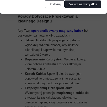
Cię przez długi czas.
Dostosuj
Zezwól na wszystkie
Porady Dotyczące Projektowania
Idealnego Designu
Aby Twój
spersonalizowany magiczny kubek
był
doskonały, pamiętaj o kilku zasadach:
Jakość Grafiki:
Używaj zdjęć i grafik w
wysokiej rozdzielczości
, aby uniknąć
pikselizacji i zapewnić maksymalną
wyrazistość wzoru.
Dopasowanie Kolorystyki:
Wybieraj kolory,
które dobrze kontrastują z początkowym
kolorem kubka.
Kształt Kubka:
Upewnij się, że wzór jest
odpowiednio umieszczony i nie zostanie
zniekształcony podczas procesu druku.
Eksperymentuj z Niespodzianką:
Wykorzystaj potencjał
magicznego kubka
do
stworzenia zaskakującego efektu, np.
ukrytego napisu, który pojawia się po zalaniu