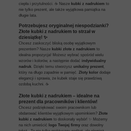
ciepła i przytulności. ☕ Nasze
kubki z nadrukiem
to
nie tylko prezent, ale także wyjątkowa pamiątka na
długie lata.
Potrzebujesz oryginalnej niespodzianki?
Złote kubki z nadrukiem to strzał w
dziesiątkę!
✨
Chcesz zaskoczyć bliską osobę wyjątkowym
prezentem? Nasze
kubki złote z nadrukiem
to
idealna propozycja! Możesz wybrać spośród wielu
wzorów i kolorów, a następnie dodać
indywidualny
nadruk
. Dzięki temu stworzysz
unikalny prezent
,
który na długo zapadnie w pamięć.
Złoty kolor
dodaje
elegancji i sprawia, że kubek staje się prawdziwą
ozdobą kuchni. ☕
Złote kubki z nadrukiem – idealne na
prezent dla pracowników i klientów!
Chcesz podziękować swoim pracownikom lub
obdarować klientów wyjątkowym upominkiem?
Złote
kubki z nadrukiem
to doskonały wybór! ✨ Możemy
na nich umieścić
logo Twojej firmy
oraz dowolny
tekst. ️ To nie tylko praktyczny gadżet, ale również